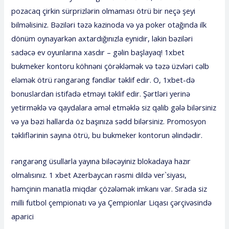
pozacaq çirkin sürprizlərin olmaması ötrü bir neçə şeyi
bilməlisiniz. Bəziləri təzə kazinoda və ya poker otağında ilk
dönüm oynayarkən axtardığınızla eynidir, lakin bəziləri
sadəcə ev oyunlarına xasdır – gəlin başlayaq! 1xbet
bukmeker kontoru köhnəni çörəkləmək və təzə üzvləri cəlb
eləmək ötrü rəngarəng fəndlər təklif edir. O, 1xbet-də
bonuslardan istifadə etməyi təklif edir. Şərtləri yerinə
yetirməklə və qaydalara əməl etməklə siz qalib gələ bilərsiniz
və ya bəzi hallarda öz başınıza sədd bilərsiniz. Promosyon
təkliflərinin sayına ötrü, bu bukmeker kontorun əlindədir.
rəngarəng üsullarla yayına biləcəyiniz blokadaya hazır
olmalısınız. 1 xbet Azerbaycan rəsmi dildə ver`siyası,
həmçinin manatla miqdar çözələmək imkanı var. Sırada siz
milli futbol çempionatı və ya Çempionlar Liqası çərçivəsində
aparici