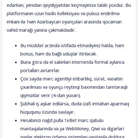
edərkən, yenidən qeydiyyatdan keçməyinizə tələb yoxdur. Bu
platformanın uzun hədis kolleksiyası və pulsuz endirilmə
imkanı ilə 1win Azərbaycan oyunçuları arasında qocaman
vahid marağı yanına çəkməkdədir.
Bu müddət ərzində istifadə etmədiyiniz halda, həm
bonus, həm də bağlı uduşlar itiriləcək.
Buna görə də el sakinləri internetdə formal əyləncə
portalları axtarırlar.
Çox sayda mərc agentliyi etibarlılıq, sürət, vəsaitin
çıxarılması və oyunçu reytinqi baxımından təmtəraqlı
qiymətlər verir (4-dən yuxarı).
Şübhəli iş aşkar edilərsə, duda izafi imtahan aparmaq
hüququnu özündə saxlayır.
Hesabınızı nəğd pulla 1xBet mərc qəbulu
məntəqələrində və ya WebMoney, Qiwi və digərləri
qədər elektron ödəmə sistemləri vasitəsilə doldura