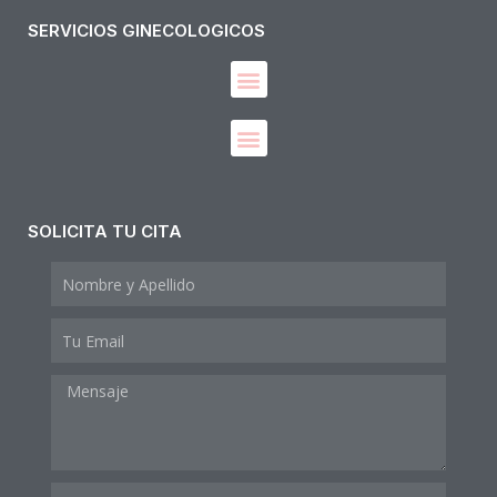
SERVICIOS GINECOLOGICOS
Diagnóstico y manejo de enfermedades del Tracto Genital Inferior
SOLICITA TU CITA