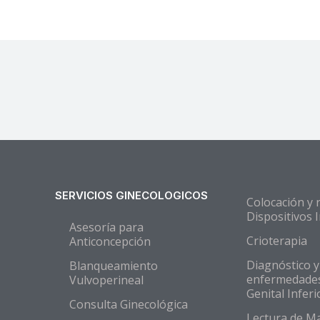
SERVICIOS GINECOLOGICOS
Colocación y 
Dispositivos 
Asesoría para
Crioterapia
Anticoncepción
Diagnóstico 
Blanqueamiento
enfermedades
Vulvoperineal
Genital Inferi
Consulta Ginecológica
Lectura de M