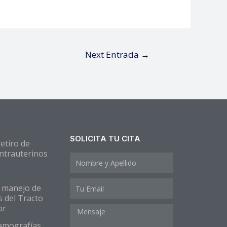
Next Entrada
→
SOLICITA TU CITA
retiro de
Intrauterinos
y manejo de
 del Tracto
or
amografías