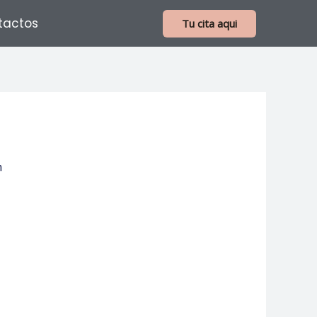
tactos
Tu cita aqui
m