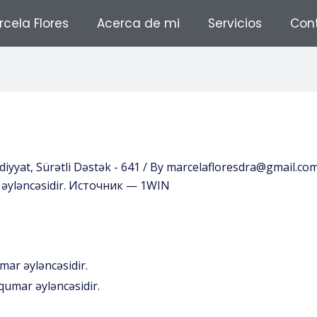
cela Flores
Acerca de mi
Servicios
Con
iyyat, Sürətli Dəstək - 641
/ By
marcelafloresdra@gmail.co
r əyləncəsidir. Источник — 1WIN
mar əyləncəsidir.
qumar əyləncəsidir.