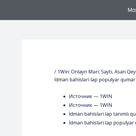
Mar
/
1Win: Onlayn Mərc Saytı, Asan Qeyd
İdman bahisləri lap populyar quma
Источник — 1WIN
Источник — 1WIN
İdman bahisləri lap tanımlı qu
İdman bahisləri lap populyar 