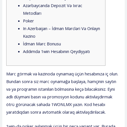
Azərbaycanda Depozit Və Ixrac
Metodları
Poker
In Azerbaijan – İdman Mərcləri Və Onlayn
Kazino
İdman Mərc Bonusu
Addımda 1win Hesabının Qeydiyyatı
Mərc görmək və kazinoda oynamaq üçün hesabınıza iç olun.
Bundan sonra siz mərc oynamağa başlaya, həmçinin saytın
və ya proqramın istənilən bölməsinə keçə biləcəksiniz. Eyni
adlı düyməni basın və promosyon kodunu aktivləşdirmək
ötrü görünəcək sahədə 1WONLMX yazın. Kod hesabı
yaratdıqdan sonra avtomatik olaraq aktivləşdiriləcək.
1win-də poker əylənmək üçün bir neçə variant var. Burada