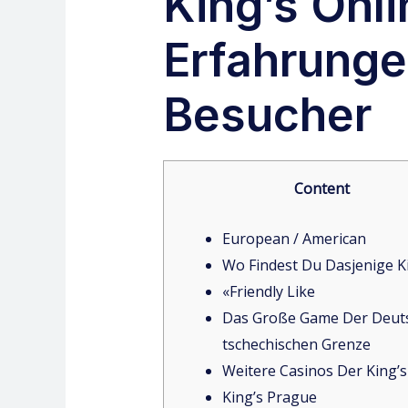
King’s Onl
Erfahrunge
Besucher
Content
European / American
Wo Findest Du Dasjenige K
«Friendly Like
Das Große Game Der Deut
tschechischen Grenze
Weitere Casinos Der King’s
King’s Prague