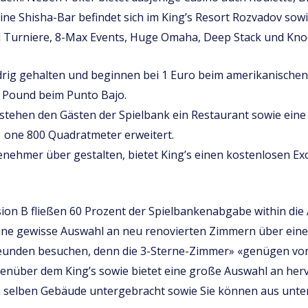
ine Shisha-Bar befindet sich im King’s Resort Rozvadov sowi
Turniere, 8-Max Events, Huge Omaha, Deep Stack und Knoc
drig gehalten und beginnen bei 1 Euro beim amerikanischen
0 Pound beim Punto Bajo.
tehen den Gästen der Spielbank ein Restaurant sowie eine
 1 one 800 Quadratmeter erweitert.
nehmer über gestalten, bietet King’s einen kostenlosen E
sion B fließen 60 Prozent der Spielbankenabgabe within die
eine gewisse Auswahl an neu renovierten Zimmern über eine
Freunden besuchen, denn die 3-Sterne-Zimmer» «genügen vo
egenüber dem King’s sowie bietet eine große Auswahl an h
 im selben Gebäude untergebracht sowie Sie können aus unte