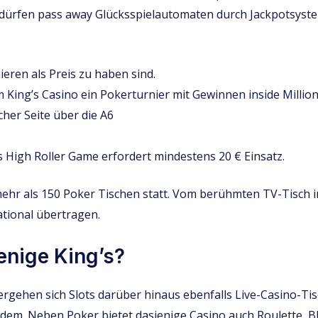
dürfen pass away Glücksspielautomaten durch Jackpotsyste
eren als Preis zu haben sind.
 King’s Casino ein Pokerturnier mit Gewinnen inside Millio
cher Seite über die A6
s High Roller Game erfordert mindestens 20 € Einsatz.
hr als 150 Poker Tischen statt. Vom berühmten TV-Tisch im
ational übertragen.
enige King’s?
rgehen sich Slots darüber hinaus ebenfalls Live-Casino-Tis
ldem. Neben Poker bietet dasjenige Casino auch Roulette, B