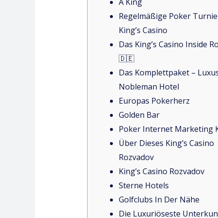
A King
Regelmäßige Poker Turnie
King’s Casino
Das King’s Casino Inside R
🇩🇪
Das Komplettpaket – Luxu
Nobleman Hotel
Europas Pokerherz
Golden Bar
Poker Internet Marketing K
Über Dieses King’s Casino
Rozvadov
King’s Casino Rozvadov
Sterne Hotels
Golfclubs In Der Nähe
Die Luxuriöseste Unterkun