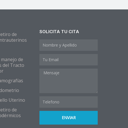
SOLICITA TU CITA
retiro de
Intrauterinos
y manejo de
 del Tracto
or
amografías
ndometrio
ello Uterino
retiro de
bdérmicos
ENVIAR