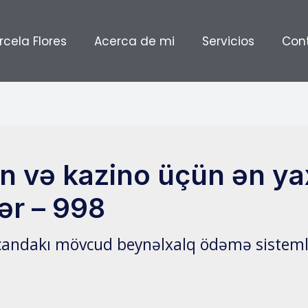
cela Flores
Acerca de mi
Servicios
Con
n və kazino üçün ən yax
ər – 998
ycandakı mövcud beynəlxalq ödəmə sistemlə