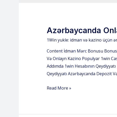
Azərbaycanda Onl
1Win yukle: idman və kazino üçün ən 
Content İdman Mərc Bonusu Bonusla
Və Onlayn Kazino Populyar 1win Cas
Addımda 1win Hesabının Qeydiyyatı 
Qeydiyyatı Azərbaycanda Depozit V
Read More »