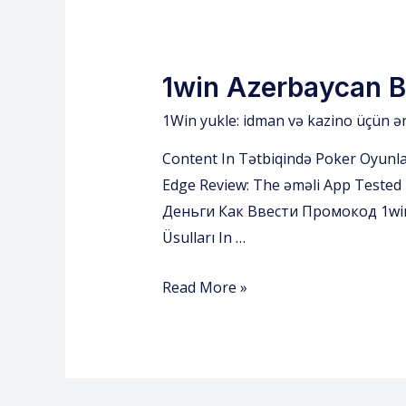
1win Azerbaycan B
1Win yukle: idman və kazino üçün ən 
Content In Tətbiqində Poker Oyunlar
Edge Review: The əməli App Teste
Деньги Как Ввести Промокод 1win 
Üsulları In …
Read More »