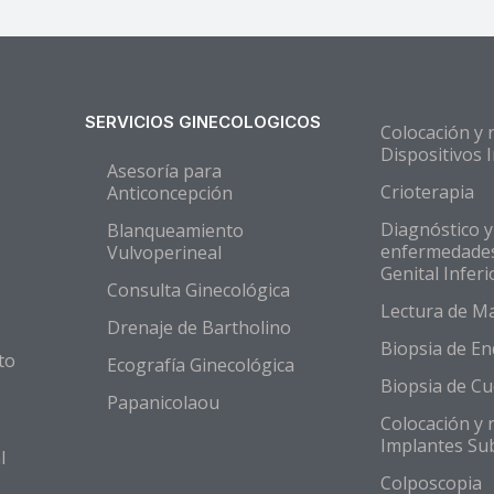
SERVICIOS GINECOLOGICOS
Colocación y 
Dispositivos 
Asesoría para
Crioterapia
Anticoncepción
Diagnóstico 
Blanqueamiento
enfermedades
Vulvoperineal
Genital Inferi
Consulta Ginecológica
Lectura de M
Drenaje de Bartholino
Biopsia de E
to
Ecografía Ginecológica
Biopsia de Cu
Papanicolaou
Colocación y 
Implantes Su
l
Colposcopia