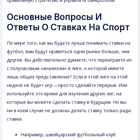
правильную стратегию и управлять банкроллом.
Основные Вопросы И
Ответы О Ставках На Спорт
По мере того, как вы будете лучше понимать ставки на
футбол, вам будут нравиться одни рынки больше, чем
другие. Вы действительно думаете, что переиграете их
с получасовым «анализом» в лиге, о которой имеете
лишь общее представление? Если в этой лиге на этой
неделе не будет игр —просто сделайте перерыв. Или
используйте это время для изучения других лиг, на
которые вы можете сделать ставку в будущем. Но вы
ни в коем случае не должны делать ставку только ради
ставки.
Например, швейцарский футбольный клуб