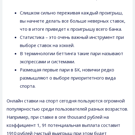
Слишком сильно переживая каждый проигрыш,
вы начнете делать все больше неверных ставок,
что в итоге приведет к проигрышу всего банка.
Статистика – это очень важный инструмент при
выборе ставок на хоккей.
В терминологии беттинга такие пари называют
экспрессами и системами.
Размещая первые пари в БК, новички редко
размышляют о выборе приоритетного вида
спорта.
Онлайн ставки на спорт сегодня пользуются огромной
популярностью среди пользователей разных возрастов.
Например, при ставке в one thousand рублей на
коэффициент 1, 91 потенциальная выплата составит
1910 рублей (чистый выигрыш при этом будет