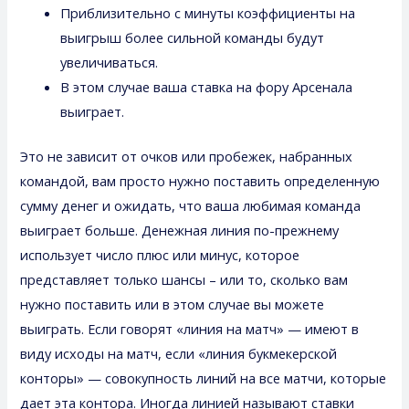
Приблизительно с минуты коэффициенты на
выигрыш более сильной команды будут
увеличиваться.
В этом случае ваша ставка на фору Арсенала
выиграет.
Это не зависит от очков или пробежек, набранных
командой, вам просто нужно поставить определенную
сумму денег и ожидать, что ваша любимая команда
выиграет больше. Денежная линия по-прежнему
использует число плюс или минус, которое
представляет только шансы – или то, сколько вам
нужно поставить или в этом случае вы можете
выиграть. Если говорят «линия на матч» — имеют в
виду исходы на матч, если «линия букмекерской
конторы» — совокупность линий на все матчи, которые
дает эта контора. Иногда линией называют ставки