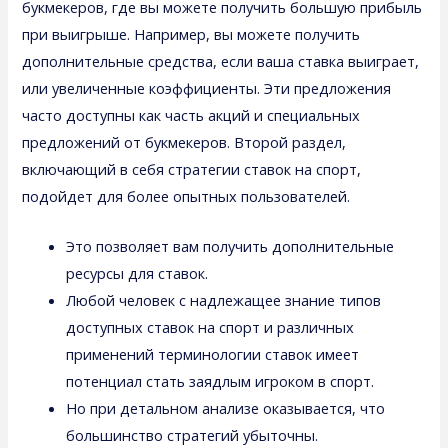
букмекеров, где вы можете получить большую прибыль
при выигрыше. Например, вы можете получить
дополнительные средства, если ваша ставка выиграет,
или увеличенные коэффициенты. Эти предложения
часто доступны как часть акций и специальных
предложений от букмекеров. Второй раздел,
включающий в себя стратегии ставок на спорт,
подойдет для более опытных пользователей.
Это позволяет вам получить дополнительные
ресурсы для ставок.
Любой человек с надлежащее знание типов
доступных ставок на спорт и различных
применений терминологии ставок имеет
потенциал стать заядлым игроком в спорт.
Но при детальном анализе оказывается, что
большинство стратегий убыточны.