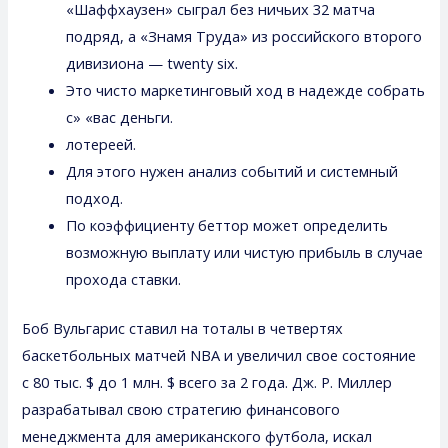
«Шаффхаузен» сыграл без ничьих 32 матча
подряд, а «Знамя Труда» из российского второго
дивизиона — twenty six.
Это чисто маркетинговый ход в надежде собрать
с» «вас деньги.
лотереей.
Для этого нужен анализ событий и системный
подход.
По коэффициенту беттор может определить
возможную выплату или чистую прибыль в случае
прохода ставки.
Боб Вульгарис ставил на тоталы в четвертях
баскетбольных матчей NBA и увеличил свое состояние
с 80 тыс. $ до 1 млн. $ всего за 2 года. Дж. Р. Миллер
разрабатывал свою стратегию финансового
менеджмента для американского футбола, искал