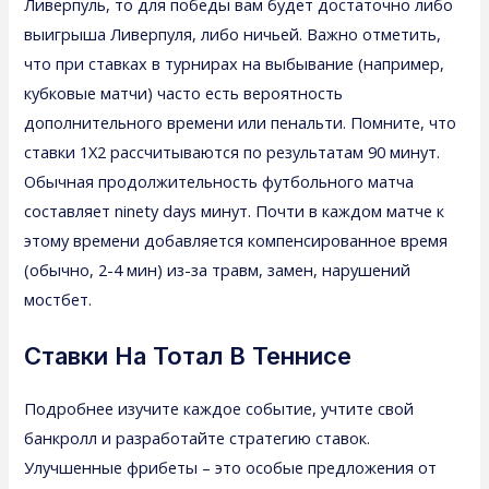
Ливерпуль, то для победы вам будет достаточно либо
выигрыша Ливерпуля, либо ничьей. Важно отметить,
что при ставках в турнирах на выбывание (например,
кубковые матчи) часто есть вероятность
дополнительного времени или пенальти. Помните, что
ставки 1X2 рассчитываются по результатам 90 минут.
Обычная продолжительность футбольного матча
составляет ninety days минут. Почти в каждом матче к
этому времени добавляется компенсированное время
(обычно, 2-4 мин) из-за травм, замен, нарушений
мостбет
.
Ставки На Тотал В Теннисе
Подробнее изучите каждое событие, учтите свой
банкролл и разработайте стратегию ставок.
Улучшенные фрибеты – это особые предложения от