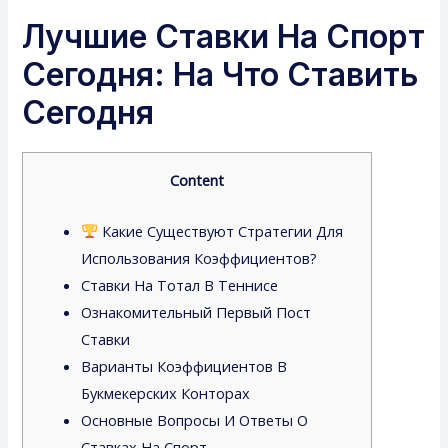
Лучшие Ставки На Спорт
Сегодня: На Что Ставить
Сегодня
Content
Какие Существуют Стратегии Для
Использования Коэффициентов?
Ставки На Тотал В Теннисе
Ознакомительный Первый Пост
Ставки
Варианты Коэффициентов В
Букмекерских Конторах
Основные Вопросы И Ответы О
Ставках На Спорт