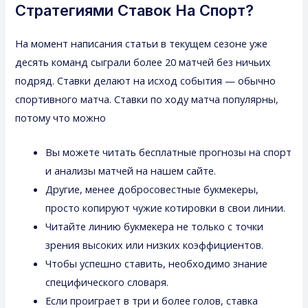
Стратегиями Ставок На Спорт?
На момент написания статьи в текущем сезоне уже
десять команд сыграли более 20 матчей без ничьих
подряд. Ставки делают на исход события — обычно
спортивного матча. Ставки по ходу матча популярны,
потому что можно
Вы можете читать бесплатные прогнозы на спорт
и анализы матчей на нашем сайте.
Другие, менее добросовестные букмекеры,
просто копируют чужие котировки в свои линии.
Читайте линию букмекера не только с точки
зрения высоких или низких коэффициентов.
Чтобы успешно ставить, необходимо знание
специфического словаря.
Если проиграет в три и более голов, ставка