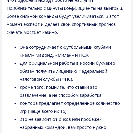
Приблизительно с минуты коэффициенты на выигрыш
более сильной команды будут увеличиваться. В этот
момент эксперт и делает свой спортивный прогноз
скачать мостбет казино
.
Она сотрудничает с футбольными клубами
«Реал» Мадрид, «Милан» и ПСЖ.
Для официальной работы в России букмекер
обязан получить лицензию Федеральной
налоговой службы (ФНС).
Кроме того, помните, что ставки это
развлечение, а не способом заработка.
Контора предлагает определенное количество
игр (чаще всего их 15),
Это не зависит от очков или пробежек,
набранных командой, вам просто нужно