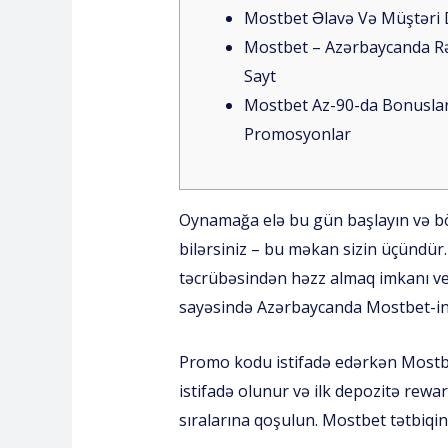
Mostbet Əlavə Və Müştəri 
Mostbet – Azərbaycanda R
Sayt
Mostbet Az-90-da Bonusla
Promosyonlar
Oynamağa elə bu gün başlayın və bö
bilərsiniz – bu məkan sizin üçündü
təcrübəsindən həzz almaq imkanı verən
sayəsində Azərbaycanda Mostbet-in c
Promo kodu istifadə edərkən Mostbe
istifadə olunur və ilk depozitə rewa
sıralarına qoşulun. Mostbet tətbiqi