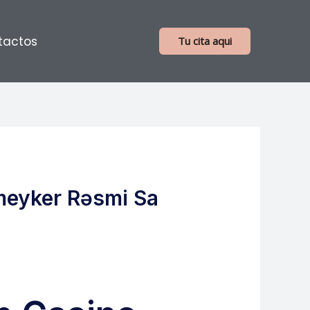
tactos
Tu cita aqui
meyker Rəsmi Sa