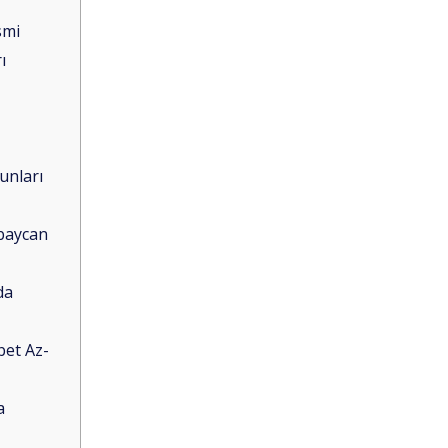
smi
ı
unları
baycan
da
et Az-
a