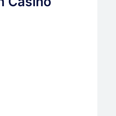
n Casino