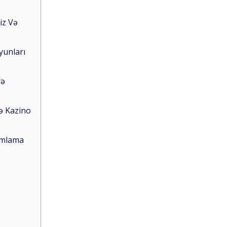
iz Və
yunları
rə
ə Kazino
lamlama