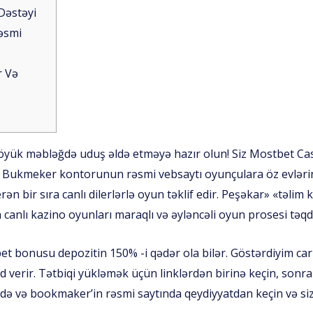
Dəstəyi
əsmi
r Və
yük məbləğdə uduş əldə etməyə hazır olun! Siz Mostbet Cas
r. Bukmeker kontorunun rəsmi vebsaytı oyunçulara öz evləri
 bir sıra canlı dilerlərlə oyun təklif edir. Peşəkar» «təlim k
anlı kazino oyunları maraqlı və əyləncəli oyun prosesi təq
t bonusu depozitin 150% -i qədər ola bilər. Göstərdiyim c
rd verir. Tətbiqi yükləmək üçün linklərdən birinə keçin, sonr
ndə və bookmaker’in rəsmi saytında qeydiyyatdan keçin və siz