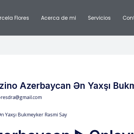
cela Flores
Acerca de mi
Servicios
Con
zino Azerbaycan Ən Yaxşı Buk
oresdra@gmail.com
Ən Yaxşı Bukmeyker Rəsmi Say