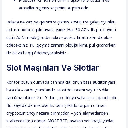
əmsalların geniş seçimini təqdim edir.
Beləcə nə vaxtsa qarşınıza çıxmış xoşunuza gələn oyunları
axtara-axtara qalmayacaqsınız. Hər 30 AZN-lik pul qoyma
üçün AZN məbləğlərdən əlavə pulsuz fırlatmalar da əldə
edəcəksiniz. Pul qoyma zamanı olduğu kimi, pul çıxararkən
də əlavə haqq ödəməyəcəksiniz.
Slot Maşınları Və Slotlar
Kontor bütün dünyada tanınsa da, onun əsas auditoriyası
hələ də Azərbaycandandır Mostbet rəsmi saytı 25 dilə
tərcümə olunur və 19-dan çox dünya valyutasını qəbul edir.
Bu, saytda demək olar ki, tam şəkildə təqdim olunan
cryptocurrency nəzərə alınmadan – yeni əlamətlərdən
stablecoinlərə qədər. MOSTBET, əsasən yeni başlayanlar