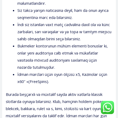
məlumаtlаndırır.
Siz təkcə yarışın nəticəsinə deyil, həm də onun ayrıca
seqmentinə mərc edə bilərsiniz.
İndi siz istənilən vaxt matç cədvəlinə daxil ola və künc
zərbələri, sarı vərəqələr və ya topa w tamtym miejscu
sahib olmaqdan birini seçə bilərsiniz.
Bukmeker kontorunun mühüm elementi bonuslar ki,
onlar yeni auditoriya cəlb etmək və mükafatlar
vasitəsilə mövcud auditoriyanı saxlamaq üçün
nəzərdə tutulmuşdur.
İdman mərcləri üçün oyun ölçüsü x5, Kazinolar üçün
x60″ «(FreeSpins).
Burada beşçarxlı və müxtəlif sayda aktiv xətlərlə klassik
slotlarda oynaya bilərsiniz. Klub, həmçinin holdem poker,
blekcek, bakkara, rulet və s, kimi, stolüstü və kart oyunlarının
müxtəlif versiyalarını da təklif edir. İdman mərcləri hər gün