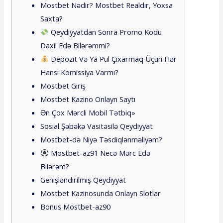
Mostbet Nədir? Mostbet Realdır, Yoxsa
Saxta?
Qeydiyyatdan Sonra Promo Kodu
Daxil Edə Bilərəmmi?
Depozit Və Ya Pul Çıxarmaq Üçün Hər
Hansı Komissiya Varmı?
Mostbet Giriş
Mostbet Kazino Onlayn Saytı
Ən Çox Mərcli Mobil Tətbiq»
Sosial Şəbəkə Vasitəsilə Qeydiyyat
Mostbet-də Niyə Təsdiqlənməliyəm?
Mostbet-az91 Necə Mərc Edə
Bilərəm?
Genişləndirilmiş Qeydiyyat
Mostbet Kazinosunda Onlayn Slotlar
Bonus Mostbet-az90