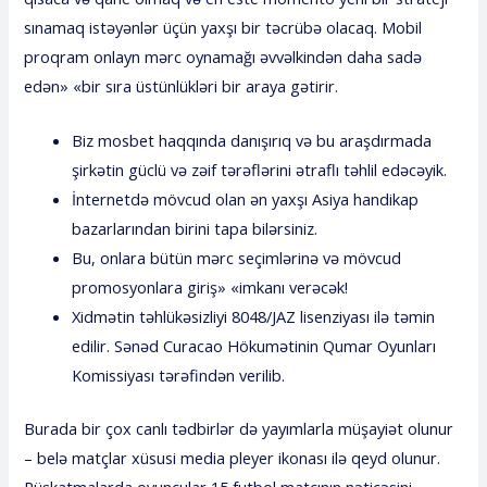
sınamaq istəyənlər üçün yaxşı bir təcrübə olacaq. Mobil
proqram onlayn mərc oynamağı əvvəlkindən daha sadə
edən» «bir sıra üstünlükləri bir araya gətirir.
Biz mosbet haqqında danışırıq və bu araşdırmada
şirkətin güclü və zəif tərəflərini ətraflı təhlil edəcəyik.
İnternetdə mövcud olan ən yaxşı Asiya handikap
bazarlarından birini tapa bilərsiniz.
Bu, onlara bütün mərc seçimlərinə və mövcud
promosyonlara giriş» «imkanı verəcək!
Xidmətin təhlükəsizliyi 8048/JAZ lisenziyası ilə təmin
edilir. Sənəd Curacao Hökumətinin Qumar Oyunları
Komissiyası tərəfindən verilib.
Burada bir çox canlı tədbirlər də yayımlarla müşayiət olunur
– belə matçlar xüsusi media pleyer ikonası ilə qeyd olunur.