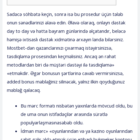
Sadəcə söhbətə keçin, sonra isə bu prosedur üçün tələb
onun sənədlərinizi əlavə edin. Əlavə olaraq, onlayn dəstək
day to day və hətta bayram günlərində əlçatandır, beləcə
həmişə ixtisaslı dəstək xidmətinə arxayın landa bilərsiniz.
Mostbet-dən qazanclarınızı çıxarmaq istəyirsinizsə,
təsdiqləmə prosesindən keçməlisiniz. Ancaq ən rahat
metodlardan biri də müştəri dəstəyi ilə təsdiqləmə»
«etməkdir. Əgər bonusun şərtlərinə cavab vermirsinizsə,
added bonus məbləğiniz silinəcək, yalnız ilkin qoyduğunuz
məbləğ qalacaq.
Bu mərc formatı nisbətən yaxınlarda mövcud oldu, bu
de uma onun istifadəçilər arasında sürətlə
populyarlaşmasınasəbəb oldu.
İdman mərc» «oyunlarından və ya kazino oyunlarından
sabit gəlir əldə etmək üçün etibarlı bukmeker kontoru