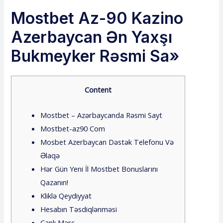
Mostbet Az-90 Kazino
Azerbaycan Ən Yaxşı
Bukmeyker Rəsmi Sa»
Content
Mostbet – Azərbaycanda Rəsmi Sayt
Mostbet-az90 Com
Mosbet Azerbaycan Dəstək Telefonu Və
Əlaqə
Hər Gün Yeni İl Mostbet Bonuslarını
Qazanın!
Kliklə Qeydiyyat
Hesabın Təsdiqlənməsi
Canlı Mərc