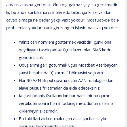
amansızcasına geri qalır. Ən xoşagəlməz şey isə gecikmədir
ki, bu anda sərfəli mərci məhv edə bilər, çünki serverdən
cavab almağa nə qədər yaxşı vaxt yoxdur. MostBet-də belə
problemlər yoxdur, canlı gedrungen işləyir, nasazlıq yoxdur.
Yalnız cari nömrəni göstərmək vacibdir, çünki ona
qeydiyyatı təsdiqləmək üçün lazım olan SMS kodu
göndəriləcək.
Uduşlarımı geri götürmək üçün Mostbet Azerbaycan
şəxsi hesabında “Çıxarma” bölməsini seçirəm.
Hər 30 AZN-lik pul qoyma üçün AZN məbləğlərdən
əlavə pulsuz fırlatmalar da əldə edəcəksiniz.
Keçərli ödəniş üsullarından hər hansı birinə qərar
verdikdən sonra həmin ödəniş metodunun üzərinə
klikləməyiniz lazımdır.
Bu təklifləri əldə etmək üçün əsas şərtlər saytın
bonuslar bölməsində göstərilir.