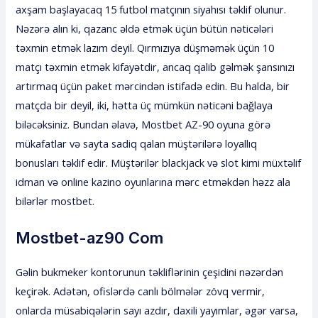
axşam başlayacaq 15 futbol matçının siyahısı təklif olunur.
Nəzərə alın ki, qazanc əldə etmək üçün bütün nəticələri
təxmin etmək lazım deyil. Qırmızıya düşməmək üçün 10
matçı təxmin etmək kifayətdir, ancaq qalib gəlmək şansınızı
artırmaq üçün paket mərcindən istifadə edin. Bu halda, bir
matçda bir deyil, iki, hətta üç mümkün nəticəni bağlaya
biləcəksiniz. Bundan əlavə, Mostbet AZ-90 oyuna görə
mükafatlar və sayta sadiq qalan müştərilərə loyallıq
bonusları təklif edir. Müştərilər blackjack və slot kimi müxtəlif
idman və online kazino oyunlarına mərc etməkdən həzz ala
bilərlər
mostbet
.
Mostbet-az90 Com
Gəlin bukmeker kontorunun təkliflərinin çeşidini nəzərdən
keçirək. Adətən, ofislərdə canlı bölmələr zövq vermir,
onlarda müsabiqələrin sayı azdır, daxili yayımlar, əgər varsa,