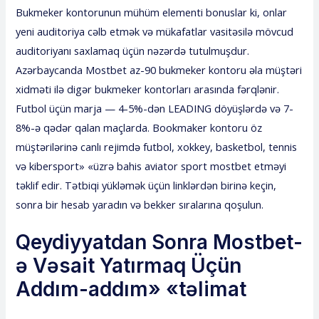
Bukmeker kontorunun mühüm elementi bonuslar ki, onlar
yeni auditoriya cəlb etmək və mükafatlar vasitəsilə mövcud
auditoriyanı saxlamaq üçün nəzərdə tutulmuşdur.
Azərbaycanda Mostbet az-90 bukmeker kontoru əla müştəri
xidməti ilə digər bukmeker kontorları arasında fərqlənir.
Futbol üçün marja — 4-5%-dən LEADING döyüşlərdə və 7-
8%-ə qədər qalan maçlarda. Bookmaker kontoru öz
müştərilərinə canlı rejimdə futbol, xokkey, basketbol, tennis
və kibersport» «üzrə bahis aviator sport mostbet etməyi
təklif edir. Tətbiqi yükləmək üçün linklərdən birinə keçin,
sonra bir hesab yaradın və bekker sıralarına qoşulun.
Qeydiyyatdan Sonra Mostbet-
ə Vəsait Yatırmaq Üçün
Addım-addım» «təlimat