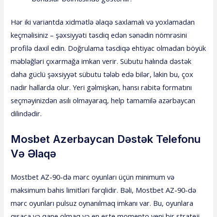
Hər iki variantda xidmətlə əlaqə saxlamalı və yoxlamadan
keçməlisiniz – şəxsiyyəti təsdiq edən sənədin nömrəsini
profilə daxil edin. Doğrulama təsdiqə ehtiyac olmadan böyük
məbləğləri çıxarmağa imkan verir. Sübutu halında dəstək
daha güclü şəxsiyyət sübutu tələb edə bilər, lakin bu, çox
nadir hallarda olur. Yeri gəlmişkən, hansı rabitə formatını
seçməyinizdən asılı olmayaraq, help tamamilə azərbaycan
dilindədir.
Mosbet Azerbaycan Dəstək Telefonu
Və Əlaqə
Mostbet AZ-90-də mərc oyunları üçün minimum və
maksimum bahis limitləri fərqlidir. Bəli, Mostbet AZ-90-də
mərc oyunları pulsuz oynanılmaq imkanı var. Bu, oyunlara
qısaca və qane olmaq və en este momento yeni bir strateji