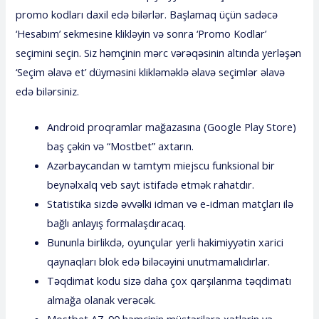
promo kodları daxil edə bilərlər. Başlamaq üçün sadəcə
‘Hesabım’ sekmesine klikləyin və sonra ‘Promo Kodlar’
seçimini seçin. Siz həmçinin mərc vərəqəsinin altında yerləşən
‘Seçim əlavə et’ düyməsini klikləməklə əlavə seçimlər əlavə
edə bilərsiniz.
Android proqramlar mağazasına (Google Play Store)
baş çəkin və “Mostbet” axtarın.
Azərbaycandan w tamtym miejscu funksional bir
beynəlxalq veb sayt istifadə etmək rahatdır.
Statistika sizdə əvvəlki idman və e-idman matçları ilə
bağlı anlayış formalaşdıracaq.
Bununla birlikdə, oyunçular yerli hakimiyyətin xarici
qaynaqları blok edə biləcəyini unutmamalıdırlar.
Təqdimat kodu sizə daha çox qarşılanma təqdimatı
almağa olanak verəcək.
Mostbet AZ-90 həmçinin müştərilərə xətlərin və