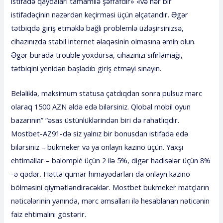
istifadə qaydaları tamamilə şəffafdır» «və hər bir
istifadəçinin nəzərdən keçirməsi üçün əlçatandır. Əgər
tətbiqdə giriş etməklə bağlı problemlə üzləşirsinizsə,
cihazınızda stabil internet əlaqəsinin olmasına əmin olun.
Əgər burada trouble yoxdursa, cihazınızı sıfırlamağı,
tətbiqini yenidən başladıb giriş etməyi sınayın.
Beləliklə, maksimum statusa çatdıqdan sonra pulsuz mərc
olaraq 1500 AZN əldə edə bilərsiniz. Qlobal mobil oyun
bazarının” “əsas üstünlüklərindən biri də rahatlıqdır.
Mostbet-AZ91-də siz yalnız bir bonusdan istifadə edə
bilərsiniz – bukmeker və ya onlayn kazino üçün. Yaxşı
ehtimallar – balompié üçün 2 ilə 5%, digər hadisələr üçün 8%
-ə qədər. Hətta qumar himayədarları da onlayn kazino
bölməsini qiymətləndirəcəklər. Mostbet bukmeker matçların
nəticələrinin yanında, mərc əmsalları ilə hesablanan nəticənin
faiz ehtimalını göstərir.