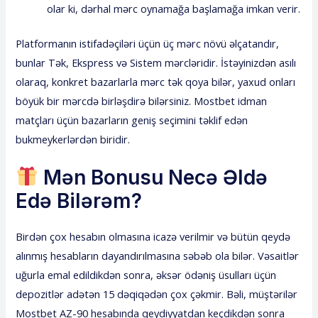
olar ki, dərhal mərc oynamağa başlamağa imkan verir.
Platformanın istifadəçiləri üçün üç mərc növü əlçatandır,
bunlar Tək, Ekspress və Sistem mərcləridir. İstəyinizdən asılı
olaraq, konkret bazarlarla mərc tək qoya bilər, yaxud onları
böyük bir mərcdə birləşdirə bilərsiniz. Mostbet idman
matçları üçün bazarların geniş seçimini təklif edən
bukmeykerlərdən biridir.
Mən Bonusu Necə Əldə
Edə Bilərəm?
Birdən çox hesabın olmasına icazə verilmir və bütün qeydə
alınmış hesabların dayandırılmasına səbəb ola bilər. Vəsaitlər
uğurla emal edildikdən sonra, əksər ödəniş üsulları üçün
depozitlər adətən 15 dəqiqədən çox çəkmir. Bəli, müştərilər
Mostbet AZ-90 hesabında qeydiyyatdan keçdikdən sonra