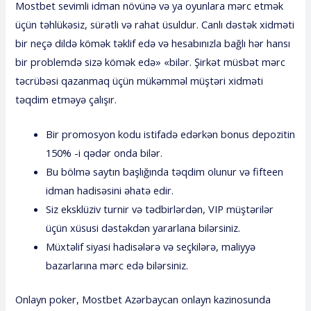
Mostbet sevimli idman növünə və ya oyunlara mərc etmək
üçün təhlükəsiz, sürətli və rahat üsuldur. Canlı dəstək xidməti
bir neçə dildə kömək təklif edə və hesabınızla bağlı hər hansı
bir problemdə sizə kömək edə» «bilər. Şirkət müsbət mərc
təcrübəsi qazanmaq üçün mükəmməl müştəri xidməti
təqdim etməyə çalışır.
Bir promosyon kodu istifadə edərkən bonus depozitin
150% -i qədər onda bilər.
Bu bölmə saytın başlığında təqdim olunur və fifteen
idman hadisəsini əhatə edir.
Siz eksklüziv turnir və tədbirlərdən, VIP müştərilər
üçün xüsusi dəstəkdən yararlana bilərsiniz.
Müxtəlif siyasi hadisələrə və seçkilərə, maliyyə
bazarlarına mərc edə bilərsiniz.
Onlayn poker, Mostbet Azərbaycan onlayn kazinosunda