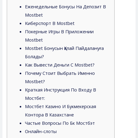
Еженедельные Бонусы На Депозит В
Mostbet
Киберспорт В Mostbet
Покерные Игры В Приложении
Mostbet
Mostbet Бонусын Қалай Пайдалануға
Болады?
Как Вывести Деньги С Mostbet?
Почему Стоит Выбрать Именно
Mostbet?
Краткая Инструкция По Входу В
Мостбет:
Мостбет Казино И Букмекерская
Контора В Казахстане
Частые Вопросы По Бк Мостбэт
Онлайн-слоты