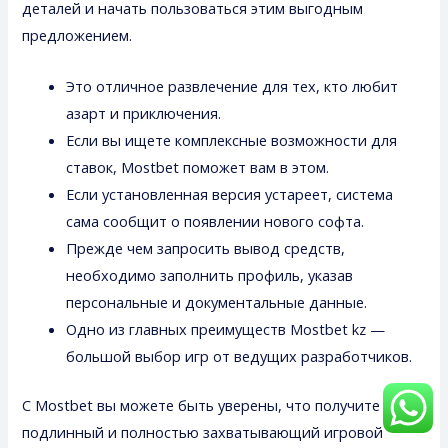
деталей и начать пользоваться этим выгодным
предложением.
Это отличное развлечение для тех, кто любит
азарт и приключения.
Если вы ищете комплексные возможности для
ставок, Mostbet поможет вам в этом.
Если установленная версия устареет, система
сама сообщит о появлении нового софта.
Прежде чем запросить вывод средств,
необходимо заполнить профиль, указав
персональные и документальные данные.
Одно из главных преимуществ Mostbet kz —
большой выбор игр от ведущих разработчиков.
С Mostbet вы можете быть уверены, что получите
подлинный и полностью захватывающий игровой