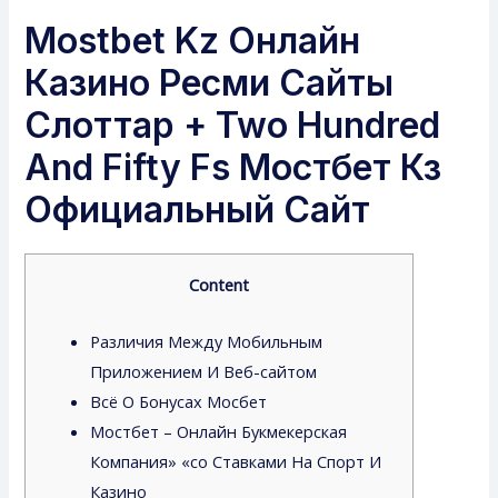
Mostbet Kz Онлайн
Казино Ресми Сайты
Слоттар + Two Hundred
And Fifty Fs Мостбет Кз
Официальный Сайт
Content
Различия Между Мобильным
Приложением И Веб-сайтом
Всё О Бонусах Мосбет
Мостбет – Онлайн Букмекерская
Компания» «со Ставками На Спорт И
Казино