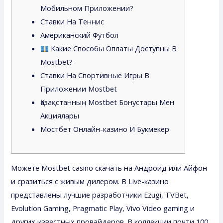
Мобильном Приложении?
Ставки На Теннис
Американский Футбол
Какие Способы Оплаты Доступны В
Mostbet?
Ставки На Спортивные Игры В
Приложении Mostbet
Қазақстанның Mostbet Бонустары Мен
Акциялары
Мостбет Онлайн-казино И Букмекер
Можете Mostbet casino скачать на Андроид или Айфон
и сразиться с живым дилером. В Live-казино
представлены лучшие разработчики Ezugi, TVBet,
Evolution Gaming, Pragmatic Play, Vivo Video gaming и
других известных провайдеров. В коллекции почти 100