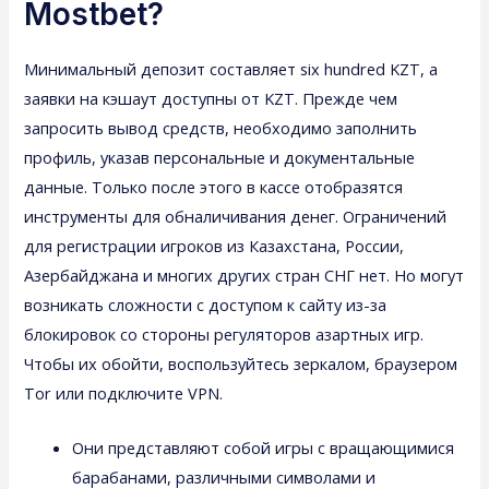
Mostbet?
Минимальный депозит составляет six hundred KZT, а
заявки на кэшаут доступны от KZT. Прежде чем
запросить вывод средств, необходимо заполнить
профиль, указав персональные и документальные
данные. Только после этого в кассе отобразятся
инструменты для обналичивания денег. Ограничений
для регистрации игроков из Казахстана, России,
Азербайджана и многих других стран СНГ нет. Но могут
возникать сложности с доступом к сайту из-за
блокировок со стороны регуляторов азартных игр.
Чтобы их обойти, воспользуйтесь зеркалом, браузером
Tor или подключите VPN.
Они представляют собой игры с вращающимися
барабанами, различными символами и