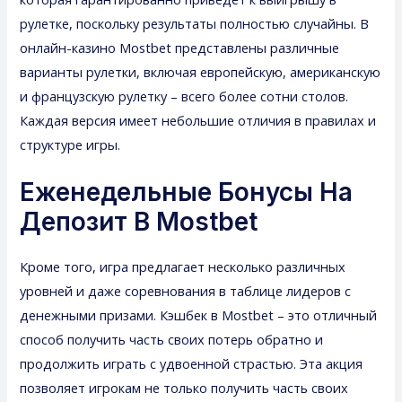
рулетке, поскольку результаты полностью случайны. В
онлайн-казино Mostbet представлены различные
варианты рулетки, включая европейскую, американскую
и французскую рулетку – всего более сотни столов.
Каждая версия имеет небольшие отличия в правилах и
структуре игры.
Еженедельные Бонусы На
Депозит В Mostbet
Кроме того, игра предлагает несколько различных
уровней и даже соревнования в таблице лидеров с
денежными призами. Кэшбек в Mostbet – это отличный
способ получить часть своих потерь обратно и
продолжить играть с удвоенной страстью. Эта акция
позволяет игрокам не только получить часть своих