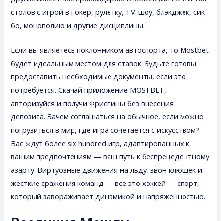
столов с игрой в покер, рулетку, TV-шоу, блэкджек, сик
бо, монополию и другие дисциплины.
Если вы являетесь поклонником автоспорта, то Mostbet
будет идеальным местом для ставок. Будьте готовы
предоставить необходимые документы, если это
потребуется. Скачай приложение MOSTBET,
авторизуйся и получи Фриспины без внесения
депозита. Зачем соглашаться на обычное, если можно
погрузиться в мир, где игра сочетается с искусством?
Вас ждут более six hundred игр, адаптированных к
вашим предпочтениям — ваш путь к беспрецедентному
азарту. Виртуозные движения на льду, звон клюшек и
жесткие сражения команд — все это хоккей — спорт,
который завораживает динамикой и напряженностью.