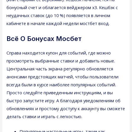
бонусный счет и облагается вейджером х3. Кешбэк с
неудачных ставок (до 10 %) появляется в личном
кабинете в начале каждой недели
мостбет вход
.
Всё О Бонусах Мосбет
Справа находится купон для событий, где можно
просмотреть выбранные ставки и добавить новые.
Центральная часть экрана регулярно обновляется
анонсами предстоящих матчей, чтобы пользователи
всегда были в курсе наиболее популярных событий.
Просто следуйте приведенным инструкциям, и вы
быстро запустите игру. А благодаря уведомлениям об
обновлениях и простому доступу к аккаунту вы сможете
делать ставки и играть с легкостью.
Популярные настольные игры, такие как