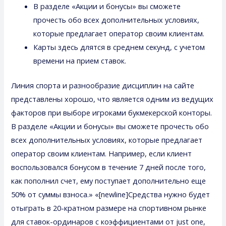
В разделе «Акции и бонусы» вы сможете
прочесть обо всех дополнительных условиях,
которые предлагает оператор своим клиентам.
Карты здесь длятся в среднем секунд, с учетом
времени на прием ставок.
Линия спорта и разнообразие дисциплин на сайте
представлены хорошо, что является одним из ведущих
факторов при выборе игроками букмекерской конторы.
В разделе «Акции и бонусы» вы сможете прочесть обо
всех дополнительных условиях, которые предлагает
оператор своим клиентам. Например, если клиент
воспользовался бонусом в течение 7 дней после того,
как пополнил счет, ему поступает дополнительно еще
50% от суммы взноса.» «[newline]Средства нужно будет
отыграть в 20-кратном размере на спортивном рынке
для ставок-ординаров с коэффициентами от just one,