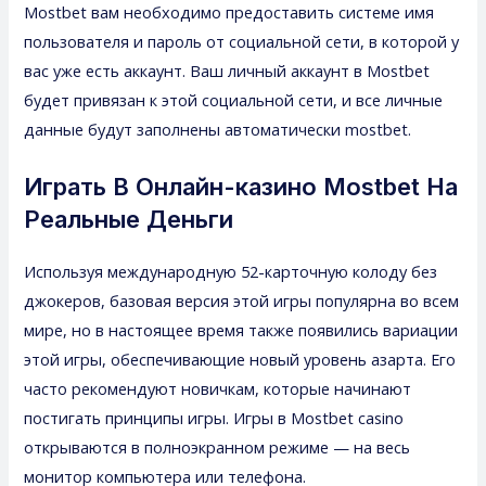
Mostbet вам необходимо предоставить системе имя
пользователя и пароль от социальной сети, в которой у
вас уже есть аккаунт. Ваш личный аккаунт в Mostbet
будет привязан к этой социальной сети, и все личные
данные будут заполнены автоматически
mostbet
.
Играть В Онлайн-казино Mostbet На
Реальные Деньги
Используя международную 52-карточную колоду без
джокеров, базовая версия этой игры популярна во всем
мире, но в настоящее время также появились вариации
этой игры, обеспечивающие новый уровень азарта. Его
часто рекомендуют новичкам, которые начинают
постигать принципы игры. Игры в Mostbet casino
открываются в полноэкранном режиме — на весь
монитор компьютера или телефона.