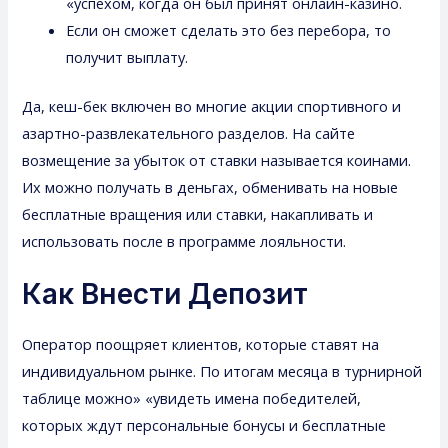
«успехом, когда он был принят онлайн-казино.
Если он сможет сделать это без перебора, то
получит выплату.
Да, кеш-бек включен во многие акции спортивного и
азартно-развлекательного разделов. На сайте
возмещение за убыток от ставки называется коинами.
Их можно получать в деньгах, обменивать на новые
бесплатные вращения или ставки, накапливать и
использовать после в программе лояльности.
Как Внести Депозит
Оператор поощряет клиентов, которые ставят на
индивидуальном рынке. По итогам месяца в турнирной
таблице можно» «увидеть имена победителей,
которых ждут персональные бонусы и бесплатные