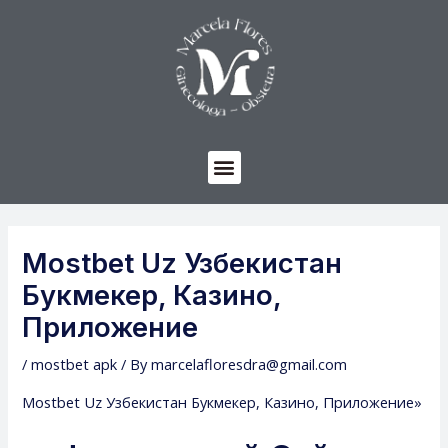
Mostbet Uz Узбекистан
Букмекер, Казино,
Приложение
/
mostbet apk
/ By
marcelafloresdra@gmail.com
Mostbet Uz Узбекистан Букмекер, Казино, Приложение»