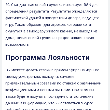
50. Стандартная онлайн рулетка использует RGN для
определения результата. Результаты определяются
фактической удачей в присутствии дилера, ведущего
игру. Таким образом, для игроков, которые хотят
окунуться в атмосферу живого казино, не выходя из
дома, живая онлайн рулетка предоставляет такую
возможность.
Программа Лояльности
Вы можете делать ставки в прямом эфире на игры по
своему усмотрению, пользуясь самыми
привлекательными советами по ставкам с различными
коэффициентами и новыми рынками. При этом вы
также будете получать последние статистические
данные и информацию, чтобы оставаться в курсе
событий игры, что позволит вам делать умные и