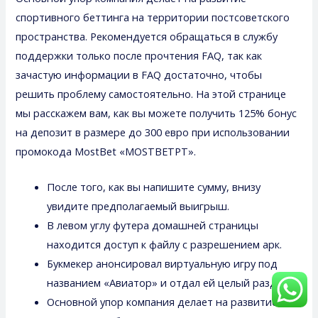
спортивного беттинга на территории постсоветского
пространства. Рекомендуется обращаться в службу
поддержки только после прочтения FAQ, так как
зачастую информации в FAQ достаточно, чтобы
решить проблему самостоятельно. На этой странице
мы расскажем вам, как вы можете получить 125% бонус
на депозит в размере до 300 евро при использовании
промокода MostBet «MOSTBETPT».
После того, как вы напишите сумму, внизу
увидите предполагаемый выигрыш.
В левом углу футера домашней страницы
находится доступ к файлу с разрешением арк.
Букмекер анонсировал виртуальную игру под
названием «Авиатор» и отдал ей целый раздел.
Основной упор компания делает на развитие