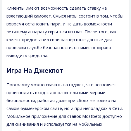
Клиенты имеют возможность сделать ставку на
взлетающий самолет. Смысл игры состоит в том, чтобы
вовремя остановить пари, и не дать возможности
летящему аппарату скрыться из глаз. После того, как
клиент предоставил свои паспортные данные для
проверки службе безопасности, он имеет» «право
выводить средства.
Игра На Джекпот
Программу можно скачать на гаджет, что позволяет
производить вход с дополнительными мерами
безопасности, работая даже при сбоях не только на
самом букмекерском сайте, но и при неполадках в Сети.
Мобильное приложение для ставок Mostbets доступно
для скачивания и используется на мобильных