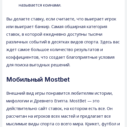
называется коинами.
Вы делаете ставку, если считаете, что выиграет игрок
или выиграет банкир. Самая обширная категория
ставок, в которой ежедневно доступны тысячи
различных событий в десятках видов спорта. Здесь вас
ждет самое большое количество результатов и
коэффициентов, что создает благоприятные условия
для поиска выгодных решений.
Мобильный Mostbet
Внешний вид игры понравится любителям истории,
мифологии и Древнего Египта. MostBet — это
действительно сайт ставок, на котором есть все. Он
рассчитан на игроков всех мастей и предлагает все
мыслимые виды спорта со всего мира. Крикет, футбол и