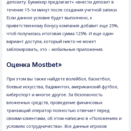
депозиту. Букмекер предлагает» «внести депозит в
течение 15-ти минут после создания учетной записи.
Если данное условие будет выполнено, к
приветственному бонусу компания добавит еще 25%,
чтоб получилась итоговая сумма 125%. И еще один
вариант доступа, который никто не может
заблокировать, это – мобильные приложения.
Оценка Mostbet»
При этом вы также найдете волейбол, баскетбол,
боевые искусства, бадминтон, американский футбол,
киберспорт и многое другое. За безопасность
вложенных средств, проведение финансовых
транзакций оператор полностью отвечает перед
своими клиентами, об этом написано в «Положениях и
условиях сотрудничества». Все данные игроков