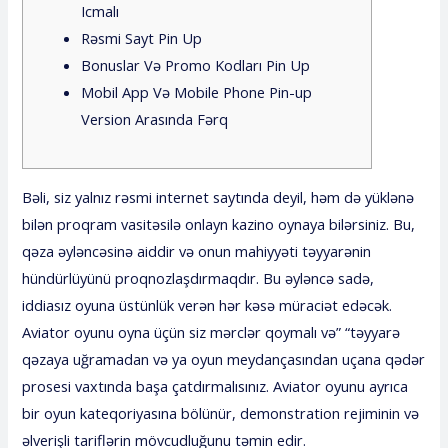
Icmalı
Rəsmi Sayt Pin Up
Bonuslar Və Promo Kodları Pin Up
Mobil App Və Mobile Phone Pin-up
Version Arasında Fərq
Bəli, siz yalnız rəsmi internet saytında deyil, həm də yüklənə
bilən proqram vasitəsilə onlayn kazino oynaya bilərsiniz. Bu,
qəza əyləncəsinə aiddir və onun mahiyyəti təyyarənin
hündürlüyünü proqnozlaşdırmaqdır. Bu əyləncə sadə,
iddiasız oyuna üstünlük verən hər kəsə müraciət edəcək.
Aviator oyunu oyna üçün siz mərclər qoymalı və” “təyyarə
qəzaya uğramadan və ya oyun meydançasından uçana qədər
prosesi vaxtında başa çatdırmalısınız. Aviator oyunu ayrıca
bir oyun kateqoriyasına bölünür, demonstration rejiminin və
əlverişli tariflərin mövcudluğunu təmin edir.