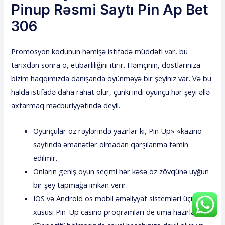
Pinup Rəsmi Saytı Pin Ap Bet
306
Promosyon kodunun həmişə istifadə müddəti var, bu
tarixdən sonra o, etibarlılığını itirir. Həmçinin, dostlarınıza
bizim haqqımızda danışanda öyünməyə bir şeyiniz var. Və bu
halda istifadə daha rahat olur, çünki indi oyunçu hər şeyi əllə
axtarmaq məcburiyyətində deyil.
Oyunçular öz rəylərində yazırlar ki, Pin Up» «kazino
saytında əmanətlər olmadan qarşılanma təmin
edilmir.
Onların geniş oyun seçimi hər kəsə öz zövqünə uyğun
bir şey tapmağa imkan verir.
IOS və Android os mobil əməliyyat sistemləri üçün
xüsusi Pin-Up casino proqramları de uma hazırlanıb.