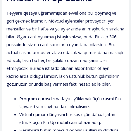
Təyyarə qəzaya uğramamışdan əvvəl ona pul qoymaq və
geri çəkmək lazımdır. Mövcud əyləncələr provayder, yeni
məhsullar və bir həftə və ya ay ərzində ən məşhurları sıralana
bilər. Əgər canlı oynamaq istəyirsinizsə, onda Pin-Up 306.
possuindo siz də canlı satıcılarla oyun tapa bilərsiniz. Bu,
actual casino atmosfer əlavə edəcək və qumar daha maraqlı
edəcək, lakin bu heç bir şəkildə qazanmaq şansı təsir
etməyəcək. Burada istifadə olunan alqoritmlər oflayn
kazinolarda olduğu kimidir, lakin üstünlük bütün çəkmələrin
gözünüzün önündə baş verməsi faktı hesab edilə bilər.
Proqram quraşdırma faylını yükləmək üçün rəsmi Pin
Upward veb saytına daxil olmalısınız.
Virtual qumar dünyasını hər kəs üçün dahaəlçatan
etmək üçün Pin Up mobil casinohazırladıq.
Hesabınızı bütün mövcud ödəniş üsulları ilə doldura