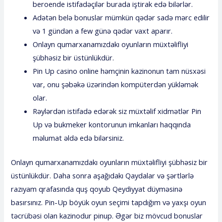
beroende istifadəçilər burada iştirak edə bilərlər.
Adətən belə bonuslar mümkün qədər sadə mərc edilir
və 1 gündən a few günə qədər vaxt aparır.
Onlayn qumarxanamızdakı oyunların müxtəlifliyi
şübhəsiz bir üstünlükdür.
Pin Up casino online həmçinin kazinonun tam nüsxəsi
var, onu şəbəkə üzərindən kompüterdən yükləmək
olar.
Rəylərdən istifadə edərək siz müxtəlif xidmətlər Pin
Up və bukmeker kontorunun imkanları haqqında
məlumat əldə edə bilərsiniz.
Onlayn qumarxanamızdakı oyunların müxtəlifliyi şübhəsiz bir
üstünlükdür. Daha sonra aşağıdakı Qaydalar və şərtlərlə
razıyam qrafasında quş qoyub Qeydiyyat düyməsinə
basırsınız. Pin-Up böyük oyun seçimi tapdığım və yaxşı oyun
təcrübəsi olan kazinodur pinup. Əgər biz mövcud bonuslar