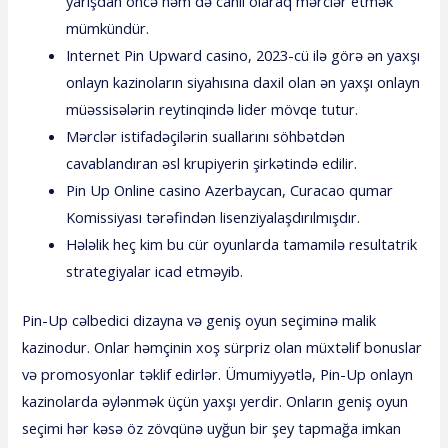
yarışdan öncə həm də canlı olaraq mərclər etmək
mümkündür.
Internet Pin Upward casino, 2023-cü ilə görə ən yaxşı
onlayn kazinoların siyahısına daxil olan ən yaxşı onlayn
müəssisələrin reytinqində lider mövqe tutur.
Mərclər istifadəçilərin suallarını söhbətdən
cavablandıran əsl krupiyerin şirkətində edilir.
Pin Up Online casino Azerbaycan, Curacao qumar
Komissiyası tərəfindən lisenziyalaşdırılmışdır.
Hələlik heç kim bu cür oyunlarda tamamilə resultatrik
strategiyalar icad etməyib.
Pin-Up cəlbedici dizayna və geniş oyun seçiminə malik
kazinodur. Onlar həmçinin xoş sürpriz olan müxtəlif bonuslar
və promosyonlar təklif edirlər. Ümumiyyətlə, Pin-Up onlayn
kazinolarda əylənmək üçün yaxşı yerdir. Onların geniş oyun
seçimi hər kəsə öz zövqünə uyğun bir şey tapmağa imkan