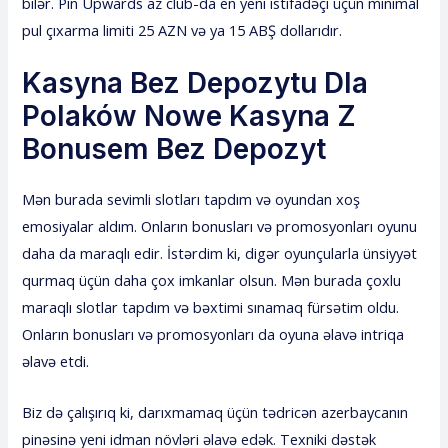
bilər. Pin Upwards az club-da en yeni istifadəçi üçün minimal
pul çıxarma limiti 25 AZN və ya 15 ABŞ dollarıdır.
Kasyna Bez Depozytu Dla
Polaków Nowe Kasyna Z
Bonusem Bez Depozyt
Mən burada sevimli slotları tapdım və oyundan xoş
emosiyalar aldım. Onların bonusları və promosyonları oyunu
daha da maraqlı edir. İstərdim ki, digər oyunçularla ünsiyyət
qurmaq üçün daha çox imkanlar olsun. Mən burada çoxlu
maraqlı slotlar tapdım və bəxtimi sınamaq fürsətim oldu.
Onların bonusları və promosyonları da oyuna əlavə intriqa
əlavə etdi.
Biz də çalışırıq ki, darıxmamaq üçün tədricən azerbaycanın
pinəsinə yeni idman növləri əlavə edək. Texniki dəstək