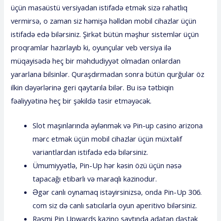
üçün masaüstü versiyadan istifadə etmək sizə rahatlıq
vermirsə, o zaman siz həmişə həlldən mobil cihazlar üçün
istifadə edə bilərsiniz. Şirkət bütün məşhur sistemlər üçün
proqramlar hazırlayıb ki, oyunçular veb versiya ilə
müqayisədə heç bir məhdudiyyət olmadan onlardan
yararlana bilsinlər. Quraşdırmadan sonra bütün qurğular öz
ilkin dəyərlərinə geri qaytarıla bilər. Bu isə tətbiqin
fəaliyyətinə heç bir şəkildə təsir etməyəcək.
Slot maşınlarında əylənmək və Pin-up casino arizona
mərc etmək üçün mobil cihazlar üçün müxtəlif
variantlardan istifadə edə bilərsiniz.
Ümumiyyətlə, Pin-Up hər kəsin özü üçün nəsə
tapacağı etibarlı və maraqlı kazinodur.
Əgər canlı oynamaq istəyirsinizsə, onda Pin-Up 306.
com siz də canlı satıcılarla oyun aperitivo bilərsiniz.
Rəsmi Pin Upwards kazino saytında adətən dəstək