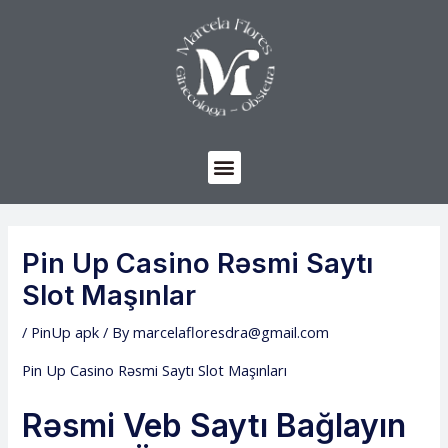
Pin Up Casino Rəsmi Saytı
Slot Maşınlar
/
PinUp apk
/ By
marcelafloresdra@gmail.com
Pin Up Casino Rəsmi Saytı Slot Maşınları
Rəsmi Veb Saytı Bağlayın️