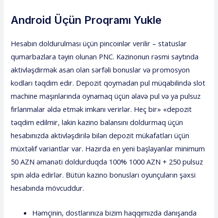
Android Üçün Proqramı Yukle
Hesabın doldurulması üçün pincoinlər verilir – statuslar
qumarbazlara təyin olunan PNC. Kazinonun rəsmi saytında
aktivləşdirmək asan olan sərfəli bonuslar və promosyon
kodları təqdim edir. Depozit qoymadan pul müqabilində slot
machine maşınlarında oynamaq üçün əlavə pul və ya pulsuz
fırlanmalar əldə etmək imkanı verirlər. Heç bir» «depozit
təqdim edilmir, lakin kazino balansını doldurmaq üçün
hesabınızda aktivləşdirilə bilən depozit mükafatları üçün
müxtəlif variantlar var. Hazırda en yeni başlayanlar minimum
50 AZN əmanəti doldurduqda 100% 1000 AZN + 250 pulsuz
spin əldə edirlər. Bütün kazino bonusları oyunçuların şəxsi
hesabında mövcuddur.
Həmçinin, dostlarınıza bizim haqqımızda danışanda