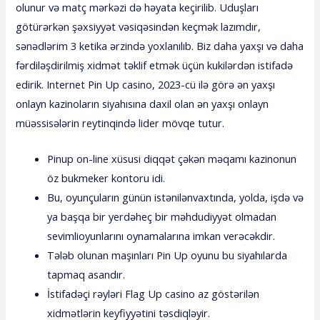
olunur və matç mərkəzi də həyata keçirilib. Uduşları
götürərkən şəxsiyyət vəsiqəsindən keçmək lazımdır,
sənədlərim 3 ketika ərzində yoxlanılıb. Biz daha yaxşı və daha
fərdiləşdirilmiş xidmət təklif etmək üçün kukilərdən istifadə
edirik. Internet Pin Up casino, 2023-cü ilə görə ən yaxşı
onlayn kazinoların siyahısına daxil olan ən yaxşı onlayn
müəssisələrin reytinqində lider mövqe tutur.
Pinup on-line xüsusi diqqət çəkən məqamı kazinonun
öz bukmeker kontoru idi.
Bu, oyunçuların günün istənilənvaxtında, yolda, işdə və
ya başqa bir yerdəheç bir məhdudiyyət olmadan
sevimlioyunlarını oynamalarına imkan verəcəkdir.
Tələb olunan maşınları Pin Up oyunu bu siyahılarda
tapmaq asandır.
İstifadəçi rəyləri Flag Up casino az göstərilən
xidmətlərin keyfiyyətini təsdiqləyir.