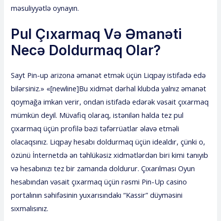
məsuliyyətlə oynayın.
Pul Çıxarmaq Və Əmanəti
Necə Doldurmaq Olar?
Sayt Pin-up arizona əmanət etmək üçün Liqpay istifadə edə
bilərsiniz.» «[newline]Bu xidmət dərhal klubda yalnız əmanət
qoymağa imkan verir, ondan istifadə edərək vəsait çıxarmaq
mümkün deyil. Müvafiq olaraq, istənilən halda tez pul
çıxarmaq üçün profilə bəzi təfərrüatlar əlavə etməli
olacaqsınız. Liqpay hesabı doldurmaq üçün idealdır, çünki o,
özünü İnternetdə ən təhlükəsiz xidmətlərdən biri kimi tanıyıb
və hesabınızı tez bir zamanda doldurur. Çıxarılması Oyun
hesabından vəsait çıxarmaq üçün rəsmi Pin-Up casino
portalının səhifəsinin yuxarısındakı “Kassir” düyməsini
sıxmalısınız.