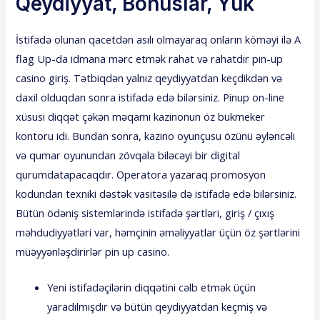
Qeydiyyat, Bonuslar, Yuk
İstifadə olunan qacetdən asılı olmayaraq onların köməyi ilə A
flag Up-da idmana mərc etmək rahat və rahatdır pin-up
casino giriş. Tətbiqdən yalnız qeydiyyatdan keçdikdən və
daxil olduqdan sonra istifadə edə bilərsiniz. Pinup on-line
xüsusi diqqət çəkən məqamı kazinonun öz bukmeker
kontoru idi. Bundan sonra, kazino oyunçusu özünü əyləncəli
və qumar oyunundan zövqala biləcəyi bir digital
qurumdatapacaqdır. Operatora yazaraq promosyon
kodundan texniki dəstək vasitəsilə də istifadə edə bilərsiniz.
Bütün ödəniş sistemlərində istifadə şərtləri, giriş / çıxış
məhdudiyyətləri var, həmçinin əməliyyatlar üçün öz şərtlərini
müəyyənləşdirirlər
pin up casino
.
Yeni istifadəçilərin diqqətini cəlb etmək üçün
yaradılmışdır və bütün qeydiyyatdan keçmiş və