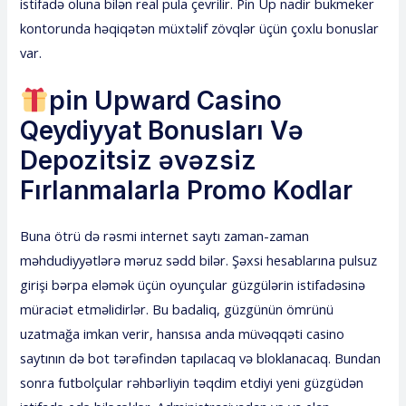
istifadə oluna bilən real pula çevrilir. Pin Up nadir bukmeker
kontorunda həqiqətən müxtəlif zövqlər üçün çoxlu bonuslar
var.
pin Upward Casino
Qeydiyyat Bonusları Və
Depozitsiz əvəzsiz
Fırlanmalarla Promo Kodlar
Buna ötrü də rəsmi internet saytı zaman-zaman
məhdudiyyətlərə məruz sədd bilər. Şəxsi hesablarına pulsuz
girişi bərpa eləmək üçün oyunçular güzgülərin istifadəsinə
müraciət etməlidirlər. Bu badaliq, güzgünün ömrünü
uzatmağa imkan verir, hansısa anda müvəqqəti
casino
saytının
də bot tərəfindən tapılacaq və bloklanacaq. Bundan
sonra futbolçular rəhbərliyin təqdim etdiyi yeni güzgüdən