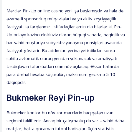
Mərclər Pin-Up on line casino yeni işə başlamışdır və hələ də
əzəmətli sponsorluq müqavilələri və ya aktiv xeyriyyəçilik
fəaliyyəti ilə fərqlənmir. İstifadəçilər əmin ola bilərlər ki, Pin-
Up onlayn kazino eksklüziv olaraq hüquqi sahədə, həqiqilik və
hər vahid müştəriyə subyektiv yanaşma prinsipləri əsasında
fəaliyyət göstərir. Bu addımları yerinə yetirdikdən sonra
səhifə avtomatik olaraq yenidən yüklənəcək və əməliyyatı
təsdiqləyən təfərrüatları olan növ açılacaq. Əksər hallarda
para dərhal hesaba köçürülür, maksimum gecikmə 5-10
dəqiqədir.
Bukmeker Rəyi Pin-up
Bukmeker kontor bu növ zor mərclərin həqiqətən uzun
seçimini təklif edir. Ancaq bir çatışmazlıq da var – vahid daha
matçlar, hətta qocaman futbol hadisələri üçün statistik