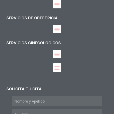
SERVICIOS DE OBTETRICIA
SERVICIOS GINECOLOGICOS
Diagnóstico y manejo de enfermedades del Tracto Genital Inferior
SOLICITA TU CITA