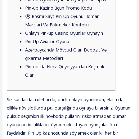
Pin-up Kazino üçün Promo Kodu
Rəsmi Sayt Pin Up Oyunu- Idman
Mərcləri Və Bukmeker Kontoru
Onlayn Pin-up Casino Oyunlar Oynayın
Pin Up Aviator Oyunu
Azərbaycanda Mövcud Olan Depozit Və
çıxarma Metodları
Pin-up-da Necə Qeydiyyatdan Keçmək
Olar
Siz kartlarda, ruletlərdə, bədii onlayn oyunlarda, eləcə də
elliklə növ slotlarda pul qarşılığında oynaya bilərsiniz. Oyunun
pulsuz seçimləri ilk növbədə pullarını riskə atmadan qumar
oyununun incəliklərini öyrənmək istəyən oyunçular ötrü
faydalıdır. Pin Up kazinosunda söyləmək olar ki, hər bir