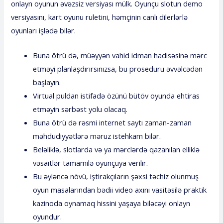
onlayn oyunun əvəzsiz versiyası mülk. Oyunçu slotun demo
versiyasını, kart oyunu ruletini, həmçinin canlı dilerlərlə
oyunları işlədə bilər.
Buna ötrü də, müəyyən vahid idman hadisəsinə mərc
etməyi planlaşdırırsınızsa, bu proseduru əvvəlcədən
başlayın.
Virtual puldan istifadə özünü bütöv oyunda ehtiras
etməyin sərbəst yolu olacaq.
Buna ötrü də rəsmi internet saytı zaman-zaman
məhdudiyyətlərə məruz istehkam bilər.
Beləliklə, slotlarda və ya mərclərdə qazanılan elliklə
vəsaitlər tamamilə oyunçuya verilir.
Bu əyləncə növü, iştirakçıların şəxsi təchiz olunmuş
oyun masalarından bədii video axını vasitəsilə praktik
kazinoda oynamaq hissini yaşaya biləcəyi onlayn
oyundur.