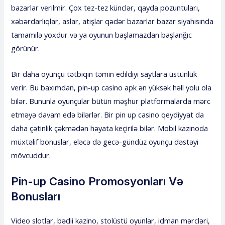
bazarlar verilmir. Çox tez-tez künclər, qayda pozuntuları,
xəbərdarlıqlar, aslar, atışlar qədər bazarlar bazar siyahısında
tamamilə yoxdur və ya oyunun başlamazdan başlanğıc
görünür.
Bir daha oyunçu tətbiqin təmin edildiyi saytlara üstünlük
verir. Bu baxımdan, pin-up casino apk ən yüksək həll yolu ola
bilər. Bununla oyunçular bütün məşhur platformalarda mərc
etməyə davam edə bilərlər. Bir pin up casino qeydiyyat da
daha çətinlik çəkmədən həyata keçirilə bilər. Mobil kazinoda
müxtəlif bonuslar, eləcə də gecə-gündüz oyunçu dəstəyi
mövcuddur.
Pin-up Casino Promosyonları Və
Bonusları
Video slotlar, bədii kazino, stolüstü oyunlar, idman mərcləri,