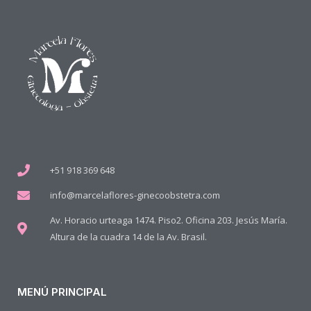
+51 918 369 648
info@marcelaflores-ginecoobstetra.com
Av. Horacio urteaga 1474. Piso2. Oficina 203. Jesús María.
Altura de la cuadra 14 de la Av. Brasil.
MENÚ PRINCIPAL