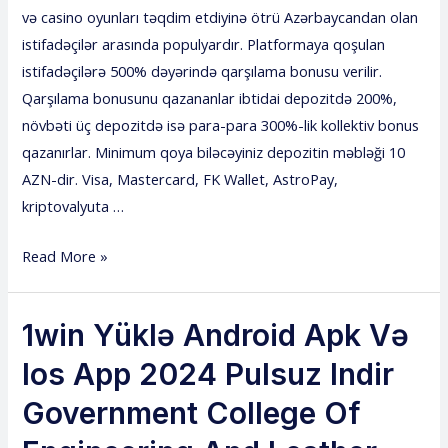
və casino oyunları təqdim etdiyinə ötrü Azərbaycandan olan
istifadəçilər arasında populyardır. Platformaya qoşulan
istifadəçilərə 500% dəyərində qarşılama bonusu verilir.
Qarşılama bonusunu qazananlar ibtidai depozitdə 200%,
növbəti üç depozitdə isə para-para 300%-lik kollektiv bonus
qazanırlar. Minimum qoya biləcəyiniz depozitin məbləği 10
AZN-dir. Visa, Mastercard, FK Wallet, AstroPay,
kriptovalyuta …
Read More »
1win Yüklə Android Apk Və
Ios App 2024 Pulsuz Indir
Government College Of