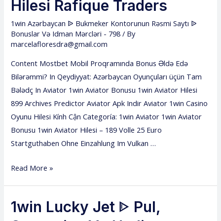
Hilesi Rafique Traders
1win Azərbaycan ᐉ Bukmeker Kontorunun Rəsmi Saytı ᐉ
Bonuslar Və Idman Mərcləri - 798
/ By
marcelafloresdra@gmail.com
Content Mostbet Mobil Proqramında Bonus Əldə Edə
Bilərəmmi? In Qeydiyyat: Azərbaycan Oyunçuları üçün Tam
Bələdç In Aviator 1win Aviator Bonusu 1win Aviator Hilesi
899 Archives Predictor Aviator Apk Indir Aviator 1win Casino
Oyunu Hilesi Kính Cận Categoría: 1win Aviator 1win Aviator
Bonusu 1win Aviator Hilesi – 189 Volle 25 Euro
Startguthaben Ohne Einzahlung Im Vulkan …
Read More »
1win Lucky Jet ᐈ Pul,