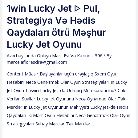
1win Lucky Jet ᐈ Pul,
Strategiya Və Hədis
Qaydaları ötrü Məşhur
Lucky Jet Oyunu
Azərbaycanda Onlayn Mərc Evi Və Kazino - 396
/ By
marcelafloresdra@gmail.com
Content Müasir Başlayanlar üçün ürəyiaçiq Sxem Oyun
Hesabını Necə Genəltmək Olar Oyun Strategiyaları In Lucky
Jet Oyun Təsviri Lucky Jet-də Udmaq Mümkündürmü? Cəld
Verilən Suallar Lucky Jet Oyununu Necə Oynamaq Olar Tək
Mərclər In Lucky Jet Oyununun Mahiyyəti Lucky Jet-də Hədis
Qaydaları İki Mərc Oyun Hesabını Necə Genəltmək Olar Oyun
Strategiyaları Subay Mərclər Tək Mərclər …