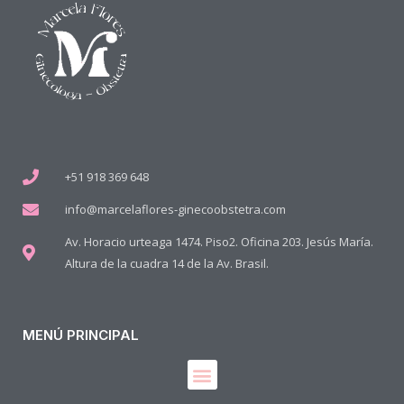
+51 918 369 648
info@marcelaflores-ginecoobstetra.com
Av. Horacio urteaga 1474. Piso2. Oficina 203. Jesús María.
Altura de la cuadra 14 de la Av. Brasil.
MENÚ PRINCIPAL