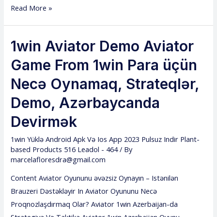
Read More »
1win Aviator Demo Aviator
Game From 1win Para üçün
Necə Oynamaq, Strateqlər,
Demo, Azərbaycanda
Devirmək
1win Yüklə Android Apk Və Ios App 2023 Pulsuz Indir Plant-
based Products 516 Leadol - 464
/ By
marcelafloresdra@gmail.com
Content Aviator Oyununu əvəzsiz Oynayın – Istənilən
Brauzeri Dəstəkləyir In Aviator Oyununu Necə
Proqnozlaşdırmaq Olar? Aviator 1win Azerbaijan-da