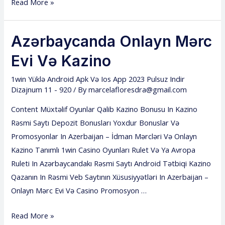
Read More »
Azərbaycanda Onlayn Mərc
Evi Və Kazino
1win Yüklə Android Apk Və Ios App 2023 Pulsuz Indir
Dizajnum 11 - 920
/ By
marcelafloresdra@gmail.com
Content Müxtəlif Oyunlar Qalib Kazino Bonusu In Kazino
Rəsmi Saytı Depozit Bonusları Yoxdur Bonuslar Və
Promosyonlar In Azerbaijan – İdman Mərcləri Və Onlayn
Kazino Tanımlı 1win Casino Oyunları Rulet Və Ya Avropa
Ruleti In Azərbaycandakı Rəsmi Saytı Android Tətbiqi Kazino
Qazanın In Rəsmi Veb Saytının Xüsusiyyətləri In Azerbaijan –
Onlayn Mərc Evi Və Casino Promosyon …
Read More »