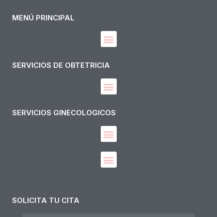
MENÚ PRINCIPAL
SERVICIOS DE OBTETRICIA
SERVICIOS GINECOLOGICOS
Diagnóstico y manejo de enfermedades del Tracto Genital Inferior
SOLICITA TU CITA