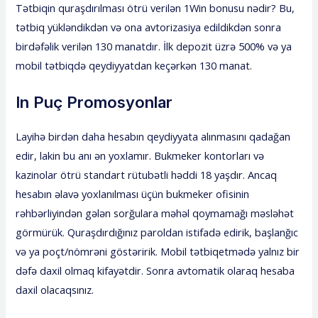
Tətbiqin quraşdırılması ötrü verilən 1Win bonusu nədir? Bu,
tətbiq yükləndikdən və ona avtorizasiya edildikdən sonra
birdəfəlik verilən 130 manatdır. İlk depozit üzrə 500% və ya
mobil tətbiqdə qeydiyyatdan keçərkən 130 manat.
In Puç Promosyonlar
Layihə birdən daha hesabın qeydiyyata alınmasını qadağan
edir, lakin bu anı ən yoxlamır. Bukmeker kontorları və
kazinolar ötrü standart rütubətli həddi 18 yaşdır. Ancaq
hesabın əlavə yoxlanılması üçün bukmeker ofisinin
rəhbərliyindən gələn sorğulara məhəl qoymamağı məsləhət
görmürük. Quraşdırdığınız paroldan istifadə edirik, başlanğıc
və ya poçt/nömrəni göstəririk. Mobil tətbiqetmədə yalnız bir
dəfə daxil olmaq kifayətdir. Sonra avtomatik olaraq hesaba
daxil olacaqsınız.