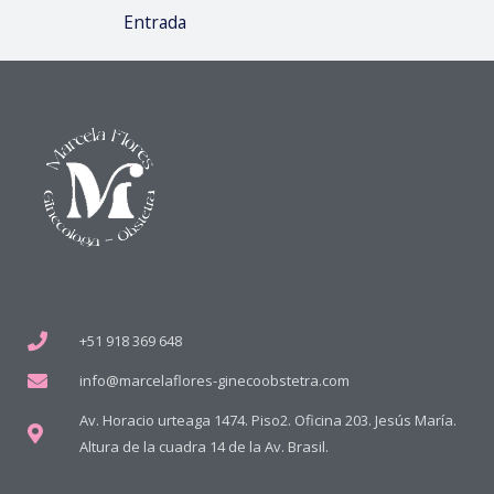
Entrada
+51 918 369 648
info@marcelaflores-ginecoobstetra.com
Av. Horacio urteaga 1474. Piso2. Oficina 203. Jesús María.
Altura de la cuadra 14 de la Av. Brasil.