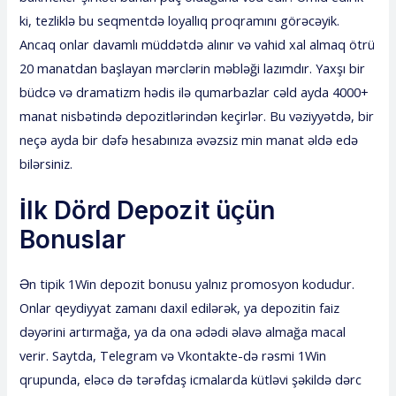
ki, tezliklə bu seqmentdə loyallıq proqramını görəcəyik.
Ancaq onlar davamlı müddətdə alınır və vahid xal almaq ötrü
20 manatdan başlayan mərclərin məbləği lazımdır. Yaxşı bir
büdcə və dramatizm hədis ilə qumarbazlar cəld ayda 4000+
manat nisbətində depozitlərindən keçirlər. Bu vəziyyətdə, bir
neçə ayda bir dəfə hesabınıza əvəzsiz min manat əldə edə
bilərsiniz.
İlk Dörd Depozit üçün
Bonuslar
Ən tipik 1Win depozit bonusu yalnız promosyon kodudur.
Onlar qeydiyyat zamanı daxil edilərək, ya depozitin faiz
dəyərini artırmağa, ya da ona ədədi əlavə almağa macal
verir. Saytda, Telegram və Vkontakte-də rəsmi 1Win
qrupunda, eləcə də tərəfdaş icmalarda kütləvi şəkildə dərc