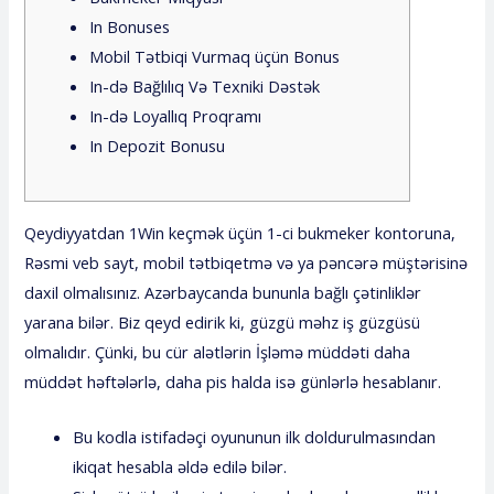
In Bonuses
Mobil Tətbiqi Vurmaq üçün Bonus
In-də Bağlılıq Və Texniki Dəstək
In-də Loyallıq Proqramı
In Depozit Bonusu
Qeydiyyatdan 1Win keçmək üçün 1-ci bukmeker kontoruna,
Rəsmi veb sayt, mobil tətbiqetmə və ya pəncərə müştərisinə
daxil olmalısınız. Azərbaycanda bununla bağlı çətinliklər
yarana bilər. Biz qeyd edirik ki, güzgü məhz iş güzgüsü
olmalıdır. Çünki, bu cür alətlərin İşləmə müddəti daha
müddət həftələrlə, daha pis halda isə günlərlə hesablanır.
Bu kodla istifadəçi oyununun ilk doldurulmasından
ikiqat hesabla əldə edilə bilər.