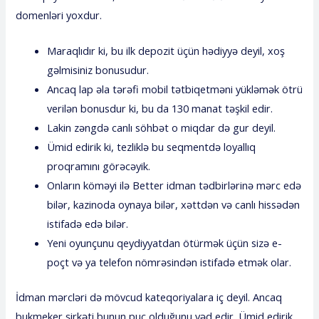
domenləri yoxdur.
Maraqlıdır ki, bu ilk depozit üçün hədiyyə deyil, xoş
gəlmisiniz bonusudur.
Ancaq lap əla tərəfi mobil tətbiqetməni yükləmək ötrü
verilən bonusdur ki, bu da 130 manat təşkil edir.
Lakin zəngdə canlı söhbət o miqdar də gur deyil.
Ümid edirik ki, tezliklə bu seqmentdə loyallıq
proqramını görəcəyik.
Onların köməyi ilə Better idman tədbirlərinə mərc edə
bilər, kazinoda oynaya bilər, xəttdən və canlı hissədən
istifadə edə bilər.
Yeni oyunçunu qeydiyyatdan ötürmək üçün sizə e-
poçt və ya telefon nömrəsindən istifadə etmək olar.
İdman mərcləri də mövcud kateqoriyalara iç deyil. Ancaq
bukmeker şirkəti bunun puç olduğunu vəd edir. Ümid edirik