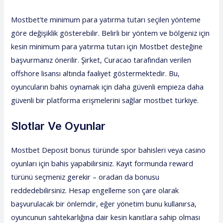
Mostbet’te minimum para yatırma tutarı seçilen yönteme
göre değişiklik gösterebilir. Belirli bir yöntem ve bölgeniz için
kesin minimum para yatırma tutarı için Mostbet desteğine
başvurmanız önerilir. Şirket, Curacao tarafından verilen
offshore lisansı altında faaliyet göstermektedir. Bu,
oyuncuların bahis oynamak için daha güvenli empieza daha
güvenli bir platforma erişmelerini sağlar
mostbet türkiye
.
Slotlar Ve Oyunlar
Mostbet Deposit bonus türünde spor bahisleri veya casino
oyunları için bahis yapabilirsiniz. Kayıt formunda reward
türünü seçmeniz gerekir – oradan da bonusu
reddedebilirsiniz. Hesap engelleme son çare olarak
başvurulacak bir önlemdir, eğer yönetim bunu kullanırsa,
oyuncunun sahtekarlığına dair kesin kanıtlara sahip olması