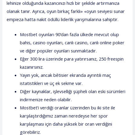
lehinize olduğunda kazancınızı hızlı bir şekilde artırmanıza
olanak tanır. Ayrıca, oyun birkaç farklı» «oyun seviyesi sunar
empieza hatta nakit ödüllü liderlik yarışmalarına sahiptir.
Mostbet oyunları 90’dan fazla ülkede mevcut olup
bahis, casino oyunları, canlı casino, canlı online poker
ve diğer popüler oyunları sunmaktadır.
Eğer 300 lira üzerinde para yatırırsanız, 250 freespin
kazanırsınız.
Yayın yok, ancak bêtisier ekranda ayrıntılı maç
istatistikleri ve üç ek sekme var.
Diğer kaynaklar, işlevselliği şüpheli olan eski sürümleri
indirmenize neden olabilir.
Mostbet’i verdiği oranlar üzerinden bu iki site ile
karşılaştırdığımız zaman neredeyse her spor
karşılaşması için daha yüksek bir oran verdiğini
görebiliriz.