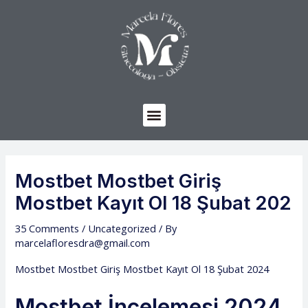
Mostbet Mostbet Giriş
Mostbet Kayıt Ol 18 Şubat 202
35 Comments
/
Uncategorized
/ By
marcelafloresdra@gmail.com
Mostbet Mostbet Giriş Mostbet Kayıt Ol 18 Şubat 2024
Mostbet İncelemesi 2024