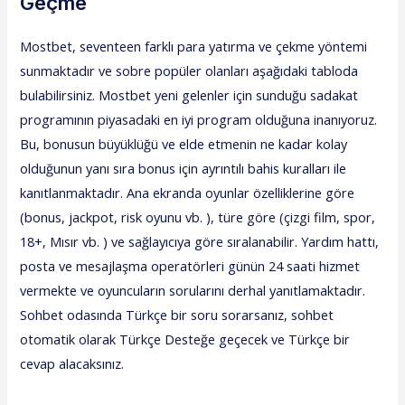
Geçme
Mostbet, seventeen farklı para yatırma ve çekme yöntemi
sunmaktadır ve sobre popüler olanları aşağıdaki tabloda
bulabilirsiniz. Mostbet yeni gelenler için sunduğu sadakat
programının piyasadaki en iyi program olduğuna inanıyoruz.
Bu, bonusun büyüklüğü ve elde etmenin ne kadar kolay
olduğunun yanı sıra bonus için ayrıntılı bahis kuralları ile
kanıtlanmaktadır. Ana ekranda oyunlar özelliklerine göre
(bonus, jackpot, risk oyunu vb. ), türe göre (çizgi film, spor,
18+, Mısır vb. ) ve sağlayıcıya göre sıralanabilir. Yardım hattı,
posta ve mesajlaşma operatörleri günün 24 saati hizmet
vermekte ve oyuncuların sorularını derhal yanıtlamaktadır.
Sohbet odasında Türkçe bir soru sorarsanız, sohbet
otomatik olarak Türkçe Desteğe geçecek ve Türkçe bir
cevap alacaksınız.