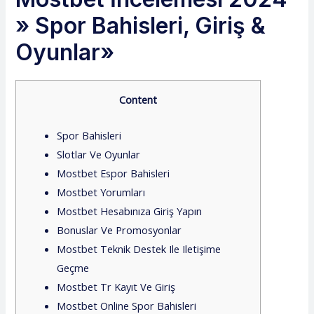
» Spor Bahisleri, Giriş &
Oyunlar»
Content
Spor Bahisleri
Slotlar Ve Oyunlar
Mostbet Espor Bahisleri
Mostbet Yorumları
Mostbet Hesabınıza Giriş Yapın
Bonuslar Ve Promosyonlar
Mostbet Teknik Destek Ile Iletişime
Geçme
Mostbet Tr Kayıt Ve Giriş
Mostbet Online Spor Bahisleri