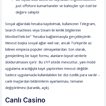
just offshore kumarhaneler ve bahisçiler için özel bir
değere sahiptir.
Sosyal ağlardaki hesaba kaydolmak, kullanıcının Telegram,
Search machines veya Steam ile kimlik bilgilerinin
Mostbet’teki bir” “hesaba bağlanmasıyla gerçekleştirilir.
Mevcut başka sosyal ağlar weil var, ancak Türkiye’de az
bilinen empieza popüler olmayanlardan. Son olarak,
genişletilmiş bir kayıt formu, alanların kişisel verilerle
doldurulmasını içerir. Bu s?rf sitede mevcuttur, yani mobil
uygulama aracılığıyla kayıt yaptırırken mevcut değildir.
Sadece uygulamada kullanılabilen bir dizi özellik para vardır –
canlı maçlardan bildirimlerin ayarlanması, temanın
değiştirilmesi (karanlık, açık).
Canlı Casino