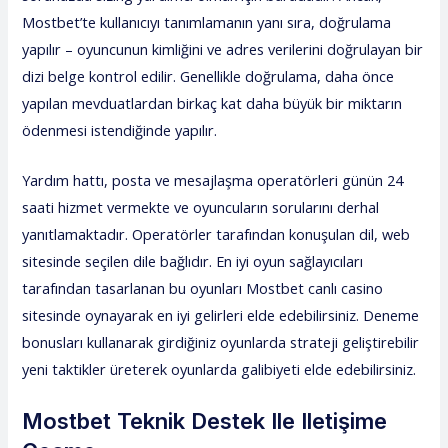
Mostbet’te kullanıcıyı tanımlamanın yanı sıra, doğrulama
yapılır – oyuncunun kimliğini ve adres verilerini doğrulayan bir
dizi belge kontrol edilir. Genellikle doğrulama, daha önce
yapılan mevduatlardan birkaç kat daha büyük bir miktarın
ödenmesi istendiğinde yapılır.
Yardım hattı, posta ve mesajlaşma operatörleri günün 24
saati hizmet vermekte ve oyuncuların sorularını derhal
yanıtlamaktadır. Operatörler tarafından konuşulan dil, web
sitesinde seçilen dile bağlıdır. En iyi oyun sağlayıcıları
tarafından tasarlanan bu oyunları Mostbet canlı casino
sitesinde oynayarak en iyi gelirleri elde edebilirsiniz. Deneme
bonusları kullanarak girdiğiniz oyunlarda strateji geliştirebilir
yeni taktikler üreterek oyunlarda galibiyeti elde edebilirsiniz.
Mostbet Teknik Destek Ile Iletişime