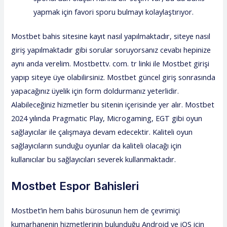
yapmak için favori sporu bulmayı kolaylaştırıyor.
Mostbet bahis sitesine kayıt nasıl yapılmaktadır, siteye nasıl
giriş yapılmaktadır gibi sorular soruyorsanız cevabı hepinize
aynı anda verelim. Mostbettv. com. tr linki ile Mostbet girişi
yapıp siteye üye olabilirsiniz. Mostbet güncel giriş sonrasında
yapacağınız üyelik için form doldurmanız yeterlidir.
Alabileceğiniz hizmetler bu sitenin içerisinde yer alır. Mostbet
2024 yılında Pragmatic Play, Microgaming, EGT gibi oyun
sağlayıcılar ile çalışmaya devam edecektir. Kaliteli oyun
sağlayıcıların sunduğu oyunlar da kaliteli olacağı için
kullanıcılar bu sağlayıcıları severek kullanmaktadır.
Mostbet Espor Bahisleri
Mostbet’in hem bahis bürosunun hem de çevrimiçi
kumarhanenin hizmetlerinin bulunduğu Android ve iOS için