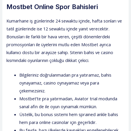
Mostbet Online Spor Bahisleri
Kumarhane iş günlerinde 24 sewaktu içinde, hafta sonları ve
tatil günlerinde ise 12 sewaktu içinde yanıt verecektir.
Bonusları ile farklı bir hava veren, çeşitli dönemlerdeki
promosyonları ile üyelerini mutlu eden Mostbet ayrıca
kullanıcı dostu bir arayüze sahip. Sitenin bahis ve casino
kısmındaki oyunlarının çokluğu dikkat çekici.
Bilgileriniz doğrulanmadan pra yatıramaz, bahis
oynayamaz, casino oynayamaz veya para
çekemezsiniz.
Mostbet’te pra yatırmadan, Aviator trial modunda
sanal afin de ile oyun oynamak mümkün.
Üstelik, bu bonus sistemi hem sprained ankle bahis
hem para online casinolar için geçerlidir.
Bu fayda, bazı ülkelerde kaynakları engellenebilecek