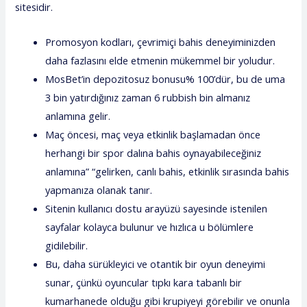
sitesidir.
Promosyon kodları, çevrimiçi bahis deneyiminizden
daha fazlasını elde etmenin mükemmel bir yoludur.
MosBet’in depozitosuz bonusu% 100’dür, bu de uma
3 bin yatırdığınız zaman 6 rubbish bin almanız
anlamına gelir.
Maç öncesi, maç veya etkinlik başlamadan önce
herhangi bir spor dalına bahis oynayabileceğiniz
anlamına” “gelirken, canlı bahis, etkinlik sırasında bahis
yapmanıza olanak tanır.
Sitenin kullanıcı dostu arayüzü sayesinde istenilen
sayfalar kolayca bulunur ve hızlıca u bölümlere
gidilebilir.
Bu, daha sürükleyici ve otantik bir oyun deneyimi
sunar, çünkü oyuncular tıpkı kara tabanlı bir
kumarhanede olduğu gibi krupiyeyi görebilir ve onunla