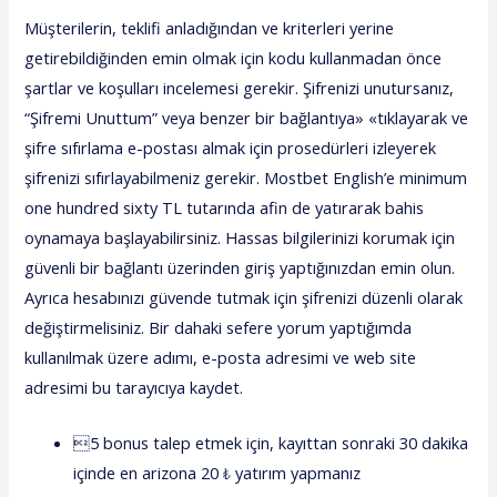
Müşterilerin, teklifi anladığından ve kriterleri yerine
getirebildiğinden emin olmak için kodu kullanmadan önce
şartlar ve koşulları incelemesi gerekir. Şifrenizi unutursanız,
“Şifremi Unuttum” veya benzer bir bağlantıya» «tıklayarak ve
şifre sıfırlama e-postası almak için prosedürleri izleyerek
şifrenizi sıfırlayabilmeniz gerekir. Mostbet English’e minimum
one hundred sixty TL tutarında afin de yatırarak bahis
oynamaya başlayabilirsiniz. Hassas bilgilerinizi korumak için
güvenli bir bağlantı üzerinden giriş yaptığınızdan emin olun.
Ayrıca hesabınızı güvende tutmak için şifrenizi düzenli olarak
değiştirmelisiniz. Bir dahaki sefere yorum yaptığımda
kullanılmak üzere adımı, e-posta adresimi ve web site
adresimi bu tarayıcıya kaydet.
5 bonus talep etmek için, kayıttan sonraki 30 dakika
içinde en arizona 20 ₺ yatırım yapmanız