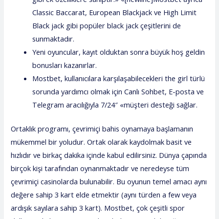
Classic Baccarat, European Blackjack ve High Limit
Black jack gibi popüler black jack çeşitlerini de
sunmaktadır.
Yeni oyuncular, kayıt olduktan sonra büyük hoş geldin
bonusları kazanırlar.
Mostbet, kullanıcılara karşılaşabilecekleri the girl türlü
sorunda yardımcı olmak için Canlı Sohbet, E-posta ve
Telegram aracılığıyla 7/24″ «müşteri desteği sağlar.
Ortaklık programı, çevrimiçi bahis oynamaya başlamanın
mükemmel bir yoludur. Ortak olarak kaydolmak basit ve
hızlıdır ve birkaç dakika içinde kabul edilirsiniz. Dünya çapında
birçok kişi tarafından oynanmaktadır ve neredeyse tüm
çevrimiçi casinolarda bulunabilir. Bu oyunun temel amacı aynı
değere sahip 3 kart elde etmektir (aynı türden a few veya
ardışık sayılara sahip 3 kart). Mostbet, çok çeşitli spor